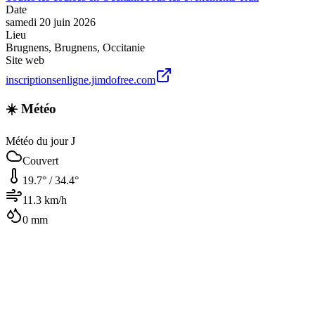
Date
samedi 20 juin 2026
Lieu
Brugnens
,
Brugnens
,
Occitanie
Site web
inscriptionsenligne.jimdofree.com
☀️ Météo
Météo du jour J
Couvert
19.7
° /
34.4
°
11.3
km/h
0
mm