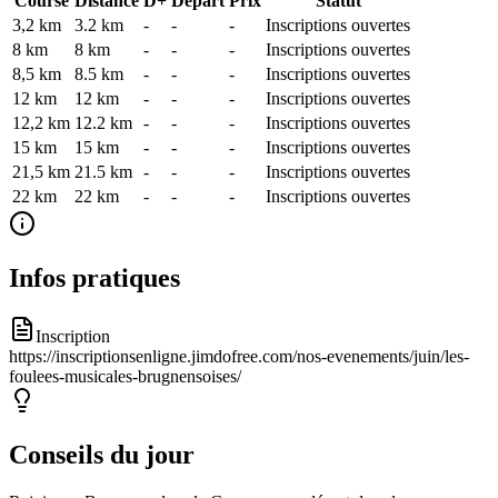
Course
Distance
D+
Départ
Prix
Statut
3,2 km
3.2
km
-
-
-
Inscriptions ouvertes
8 km
8
km
-
-
-
Inscriptions ouvertes
8,5 km
8.5
km
-
-
-
Inscriptions ouvertes
12 km
12
km
-
-
-
Inscriptions ouvertes
12,2 km
12.2
km
-
-
-
Inscriptions ouvertes
15 km
15
km
-
-
-
Inscriptions ouvertes
21,5 km
21.5
km
-
-
-
Inscriptions ouvertes
22 km
22
km
-
-
-
Inscriptions ouvertes
Infos pratiques
Inscription
https://inscriptionsenligne.jimdofree.com/nos-evenements/juin/les-
foulees-musicales-brugnensoises/
Conseils du jour