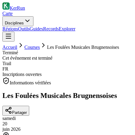
KerRun
Carte
Disciplines
Régions
Outils
Guides
Records
Explorer
Accueil
Courses
Les Foulées Musicales Brugnensoises
Terminé
Cet événement est terminé
Trail
FR
Inscriptions ouvertes
Informations vérifiées
Les Foulées Musicales Brugnensoises
Partager
samedi
20
juin
2026