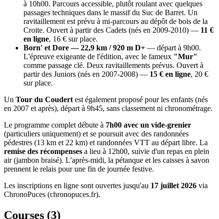
à 10h00. Parcours accessible, plutôt roulant avec quelques
passages techniques dans le massif du Suc de Barret. Un
ravitaillement est prévu à mi-parcours au dépôt de bois de la
Croite. Ouvert à partir des Cadets (nés en 2009-2010) —
11 €
en ligne
, 16 € sur place.
Born' et Dore — 22,9 km / 920 m D+
— départ à 9h00.
L'épreuve exigeante de l'édition, avec le fameux
"Mur"
comme passage clé. Deux ravitaillements prévus. Ouvert à
partir des Juniors (nés en 2007-2008) —
15 € en ligne
, 20 €
sur place.
Un
Tour du Coudert
est également proposé pour les enfants (nés
en 2007 et après), départ à 9h45, sans classement ni chronométrage.
Le programme complet débute à
7h00 avec un vide-grenier
(particuliers uniquement) et se poursuit avec des randonnées
pédestres (13 km et 22 km) et randonnées VTT au départ libre. La
remise des récompenses
a lieu à 12h00, suivie d'un repas en plein
air (jambon braisé). L'après-midi, la pétanque et les caisses à savon
prennent le relais pour une fin de journée festive.
Les inscriptions en ligne sont ouvertes jusqu'au
17 juillet 2026
via
ChronoPuces (chronopuces.fr).
Courses (
3
)