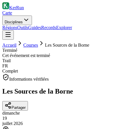
KerRun
Carte
Disciplines
Régions
Outils
Guides
Records
Explorer
Accueil
Courses
Les Sources de la Borne
Terminé
Cet événement est terminé
Trail
FR
Complet
Informations vérifiées
Les Sources de la Borne
Partager
dimanche
19
juillet
2026