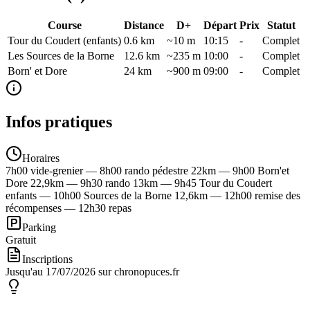
Course
Distance
D+
Départ
Prix
Statut
Tour du Coudert (enfants)
0.6
km
~10 m
10:15
-
Complet
Les Sources de la Borne
12.6
km
~235 m
10:00
-
Complet
Born' et Dore
24
km
~900 m
09:00
-
Complet
Infos pratiques
Horaires
7h00 vide-grenier — 8h00 rando pédestre 22km — 9h00 Born'et
Dore 22,9km — 9h30 rando 13km — 9h45 Tour du Coudert
enfants — 10h00 Sources de la Borne 12,6km — 12h00 remise des
récompenses — 12h30 repas
Parking
Gratuit
Inscriptions
Jusqu'au 17/07/2026 sur chronopuces.fr