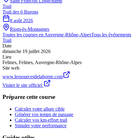
Saint François Longchamp
Trail
Trail des 6 Burons
8 août 2026
Riom-ès-Montagnes
Toutes les courses en
Auvergne-Rhône-Alpes
Tous les événements
Trail
Date
dimanche 19 juillet 2026
Lieu
Felines
,
Felines
,
Auvergne-Rhône-Alpes
Site web
www.lessourcesdelaborne.com
Visiter le site officiel
Préparez cette course
Calculer votre allure cible
Générer vos temps de passage
Calculer vos km-effort trail
Simuler votre performance
Guides utiles