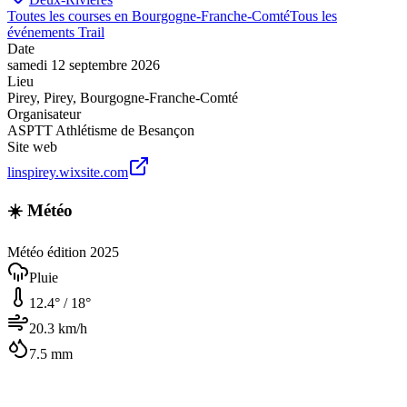
Toutes les courses en
Bourgogne-Franche-Comté
Tous les
événements
Trail
Date
samedi 12 septembre 2026
Lieu
Pirey
,
Pirey
,
Bourgogne-Franche-Comté
Organisateur
ASPTT Athlétisme de Besançon
Site web
linspirey.wixsite.com
☀️ Météo
Météo édition 2025
Pluie
12.4
° /
18
°
20.3
km/h
7.5
mm