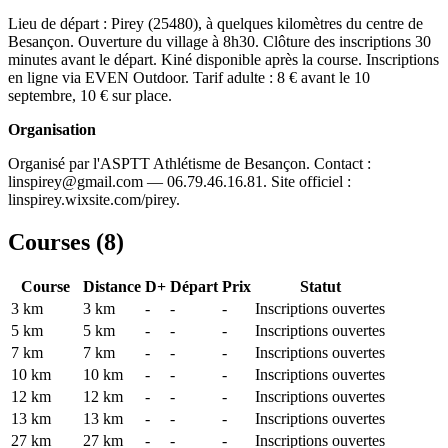
Lieu de départ : Pirey (25480), à quelques kilomètres du centre de
Besançon. Ouverture du village à 8h30. Clôture des inscriptions 30
minutes avant le départ. Kiné disponible après la course. Inscriptions
en ligne via EVEN Outdoor. Tarif adulte : 8 € avant le 10
septembre, 10 € sur place.
Organisation
Organisé par l'ASPTT Athlétisme de Besançon. Contact :
linspirey@gmail.com — 06.79.46.16.81. Site officiel :
linspirey.wixsite.com/pirey.
Courses (
8
)
Course
Distance
D+
Départ
Prix
Statut
3 km
3
km
-
-
-
Inscriptions ouvertes
5 km
5
km
-
-
-
Inscriptions ouvertes
7 km
7
km
-
-
-
Inscriptions ouvertes
10 km
10
km
-
-
-
Inscriptions ouvertes
12 km
12
km
-
-
-
Inscriptions ouvertes
13 km
13
km
-
-
-
Inscriptions ouvertes
27 km
27
km
-
-
-
Inscriptions ouvertes