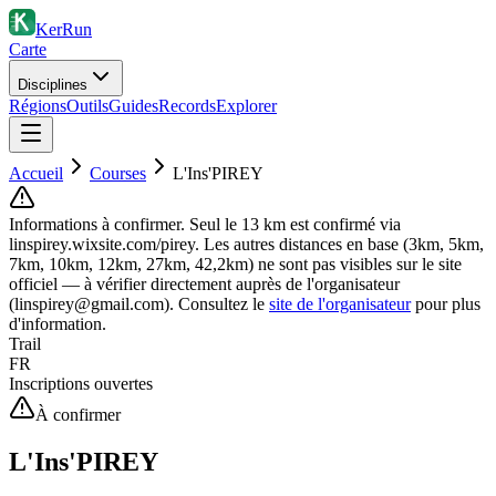
KerRun
Carte
Disciplines
Régions
Outils
Guides
Records
Explorer
Accueil
Courses
L'Ins'PIREY
Informations à confirmer.
Seul le 13 km est confirmé via
linspirey.wixsite.com/pirey. Les autres distances en base (3km, 5km,
7km, 10km, 12km, 27km, 42,2km) ne sont pas visibles sur le site
officiel — à vérifier directement auprès de l'organisateur
(linspirey@gmail.com).
Consultez le
site de l'organisateur
pour plus
d'information.
Trail
FR
Inscriptions ouvertes
À confirmer
L'Ins'PIREY