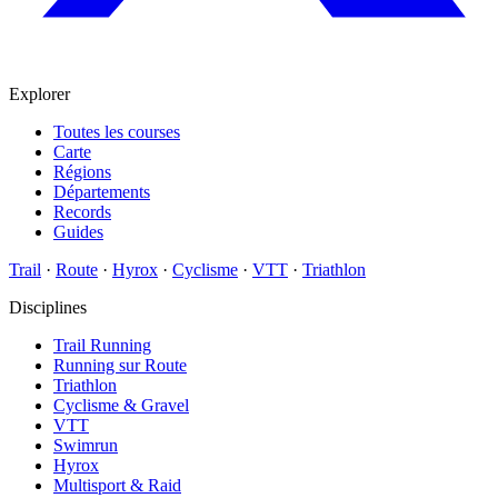
Explorer
Toutes les courses
Carte
Régions
Départements
Records
Guides
Trail
·
Route
·
Hyrox
·
Cyclisme
·
VTT
·
Triathlon
Disciplines
Trail Running
Running sur Route
Triathlon
Cyclisme & Gravel
VTT
Swimrun
Hyrox
Multisport & Raid