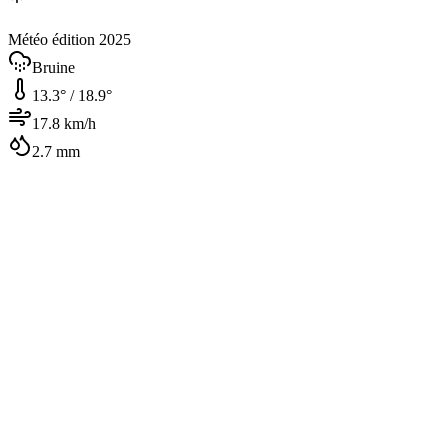
Météo édition 2025
Bruine
13.3
° /
18.9
°
17.8
km/h
2.7
mm