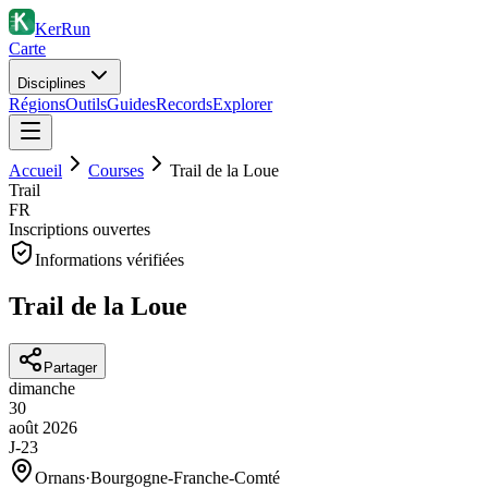
KerRun
Carte
Disciplines
Régions
Outils
Guides
Records
Explorer
Accueil
Courses
Trail de la Loue
Trail
FR
Inscriptions ouvertes
Informations vérifiées
Trail de la Loue
Partager
dimanche
30
août
2026
J-23
Ornans
·
Bourgogne-Franche-Comté