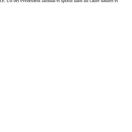
lace. Un bel événement familial et sportif dans un cadre naturel et