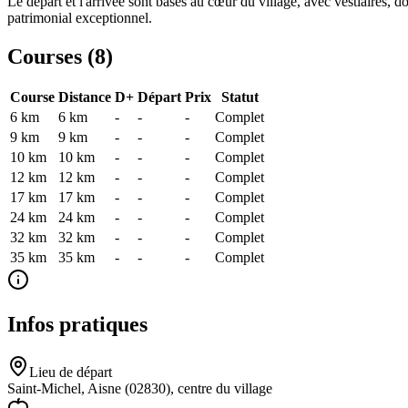
Le départ et l'arrivée sont basés au cœur du village, avec vestiaires, d
patrimonial exceptionnel.
Courses (
8
)
Course
Distance
D+
Départ
Prix
Statut
6 km
6
km
-
-
-
Complet
9 km
9
km
-
-
-
Complet
10 km
10
km
-
-
-
Complet
12 km
12
km
-
-
-
Complet
17 km
17
km
-
-
-
Complet
24 km
24
km
-
-
-
Complet
32 km
32
km
-
-
-
Complet
35 km
35
km
-
-
-
Complet
Infos pratiques
Lieu de départ
Saint-Michel, Aisne (02830), centre du village