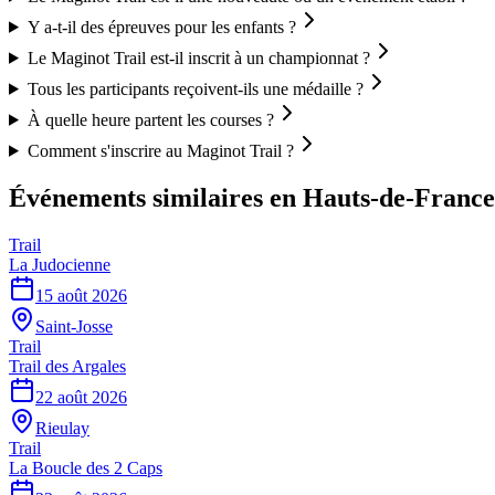
Y a-t-il des épreuves pour les enfants ?
Le Maginot Trail est-il inscrit à un championnat ?
Tous les participants reçoivent-ils une médaille ?
À quelle heure partent les courses ?
Comment s'inscrire au Maginot Trail ?
Événements similaires
en Hauts-de-France
Trail
La Judocienne
15 août 2026
Saint-Josse
Trail
Trail des Argales
22 août 2026
Rieulay
Trail
La Boucle des 2 Caps