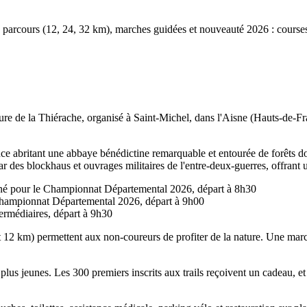
 3 parcours (12, 24, 32 km), marches guidées et nouveauté 2026 : course
ture de la Thiérache, organisé à Saint-Michel, dans l'Aisne (Hauts-de-Fra
 abritant une abbaye bénédictine remarquable et entourée de forêts dom
par des blockhaus et ouvrages militaires de l'entre-deux-guerres, offrant
nné pour le Championnat Départemental 2026, départ à 8h30
hampionnat Départemental 2026, départ à 9h00
ermédiaires, départ à 9h30
t 12 km) permettent aux non-coureurs de profiter de la nature. Une marc
plus jeunes. Les 300 premiers inscrits aux trails reçoivent un cadeau, et d