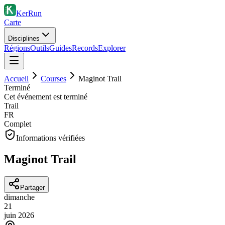
KerRun
Carte
Disciplines
Régions
Outils
Guides
Records
Explorer
Accueil
Courses
Maginot Trail
Terminé
Cet événement est terminé
Trail
FR
Complet
Informations vérifiées
Maginot Trail
Partager
dimanche
21
juin
2026