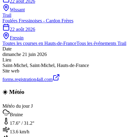
22 août 2026
Wissant
Trail
Foulées Fressinoises - Cardon Frères
22 août 2026
Fressin
Toutes les courses en
Hauts-de-France
Tous les événements
Trail
Date
dimanche 21 juin 2026
Lieu
Saint-Michel
,
Saint-Michel
,
Hauts-de-France
Site web
forms.registration4all.com
☀️ Météo
Météo du jour J
Bruine
17.6
° /
31.2
°
13.6
km/h