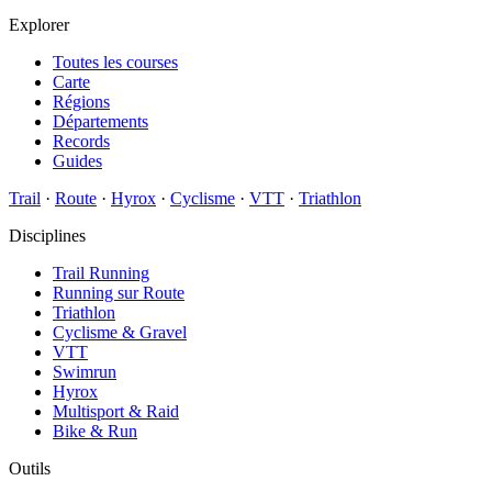
Explorer
Toutes les courses
Carte
Régions
Départements
Records
Guides
Trail
·
Route
·
Hyrox
·
Cyclisme
·
VTT
·
Triathlon
Disciplines
Trail Running
Running sur Route
Triathlon
Cyclisme & Gravel
VTT
Swimrun
Hyrox
Multisport & Raid
Bike & Run
Outils