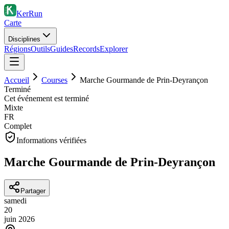
KerRun
Carte
Disciplines
Régions
Outils
Guides
Records
Explorer
Accueil
Courses
Marche Gourmande de Prin-Deyrançon
Terminé
Cet événement est terminé
Mixte
FR
Complet
Informations vérifiées
Marche Gourmande de Prin-Deyrançon
Partager
samedi
20
juin
2026