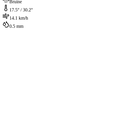
Bruine
17.5
° /
30.2
°
14.1
km/h
0.5
mm