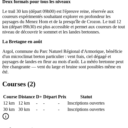
Deux formats pour tous les niveaux
Le trail 30 km (départ 09h00) est l'épreuve reine, réservée aux
coureurs expérimentés souhaitant explorer en profondeur les
paysages du Menez Hom et de la presqu'île de Crozon. Le trail 12
km (départ 09h30) est plus accessible et permet aux coureurs de tout
niveau de découvrir le sommet et les landes bretonnes.
La Bretagne en août
Argol, commune du Parc Naturel Régional d'Armorique, bénéficie
d'un microclimat breton particulier : vent frais, ciel dégagé et
paysages de landes en fleur au mois d'août. La météo bretonne peut
être changeante — vent du large et bruine sont possibles même en
été.
Courses (
2
)
Course
Distance
D+
Départ
Prix
Statut
12 km
12
km
-
-
-
Inscriptions ouvertes
30 km
30
km
-
-
-
Inscriptions ouvertes