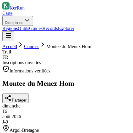
KerRun
Carte
Disciplines
Régions
Outils
Guides
Records
Explorer
Accueil
Courses
Montee du Menez Hom
Trail
FR
Inscriptions ouvertes
Informations vérifiées
Montee du Menez Hom
Partager
dimanche
16
août
2026
J-9
Argol
·
Bretagne