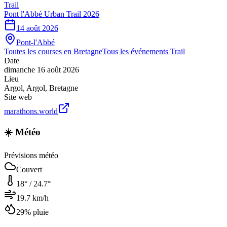
Trail
Pont l'Abbé Urban Trail 2026
14 août 2026
Pont-l'Abbé
Toutes les courses en
Bretagne
Tous les événements
Trail
Date
dimanche 16 août 2026
Lieu
Argol
,
Argol
,
Bretagne
Site web
marathons.world
☀️ Météo
Prévisions météo
Couvert
18
° /
24.7
°
19.7
km/h
29
% pluie