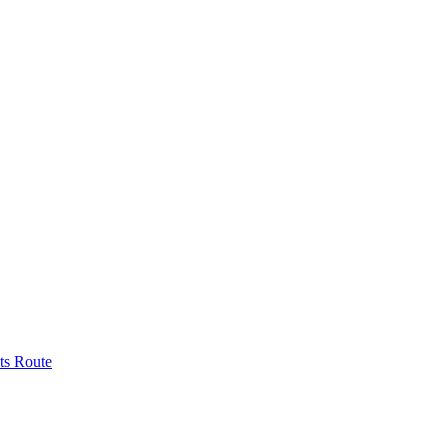
ts
Route