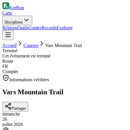
KerRun
Carte
Disciplines
Régions
Outils
Guides
Records
Explorer
Accueil
Courses
Vars Mountain Trail
Terminé
Cet événement est terminé
Route
FR
Complet
Informations vérifiées
Vars Mountain Trail
Partager
dimanche
26
juillet
2026