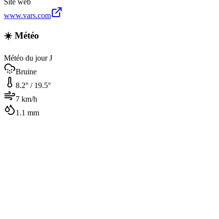
Site web
www.vars.com
☀️ Météo
Météo du jour J
Bruine
8.2
° /
19.5
°
7
km/h
1.1
mm