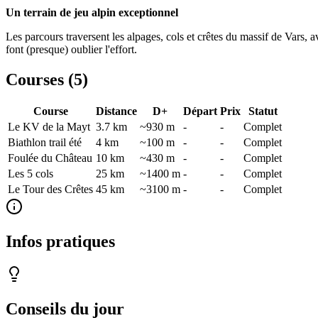
Un terrain de jeu alpin exceptionnel
Les parcours traversent les alpages, cols et crêtes du massif de Vars
font (presque) oublier l'effort.
Courses (
5
)
Course
Distance
D+
Départ
Prix
Statut
Le KV de la Mayt
3.7
km
~930 m
-
-
Complet
Biathlon trail été
4
km
~100 m
-
-
Complet
Foulée du Château
10
km
~430 m
-
-
Complet
Les 5 cols
25
km
~1400 m
-
-
Complet
Le Tour des Crêtes
45
km
~3100 m
-
-
Complet
Infos pratiques
Conseils du jour