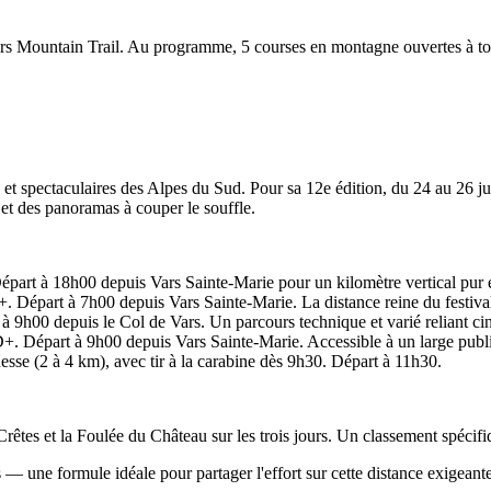
Vars Mountain Trail. Au programme, 5 courses en montagne ouvertes à to
 et spectaculaires des Alpes du Sud. Pour sa 12e édition, du 24 au 26 jui
 et des panoramas à couper le souffle.
part à 18h00 depuis Vars Sainte-Marie pour un kilomètre vertical pur e
 Départ à 7h00 depuis Vars Sainte-Marie. La distance reine du festival, 
 9h00 depuis le Col de Vars. Un parcours technique et varié reliant cin
+. Départ à 9h00 depuis Vars Sainte-Marie. Accessible à un large publ
esse (2 à 4 km), avec tir à la carabine dès 9h30. Départ à 11h30.
Crêtes et la Foulée du Château sur les trois jours. Un classement spécif
 — une formule idéale pour partager l'effort sur cette distance exigeante