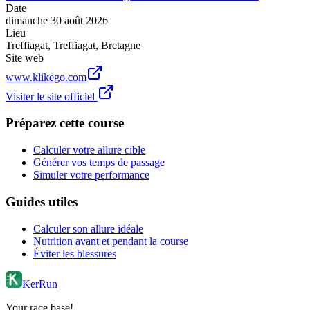
Date
dimanche 30 août 2026
Lieu
Treffiagat
,
Treffiagat
,
Bretagne
Site web
www.klikego.com
Visiter le site officiel
Préparez cette course
Calculer votre allure cible
Générer vos temps de passage
Simuler votre performance
Guides utiles
Calculer son allure idéale
Nutrition avant et pendant la course
Éviter les blessures
KerRun
Your race base!