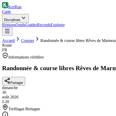
KerRun
Carte
Disciplines
Régions
Outils
Guides
Records
Explorer
Accueil
Courses
Randonnée & course libres Rêves de Marmou
Route
FR
Informations vérifiées
Randonnée & course libres Rêves de Mar
Partager
dimanche
30
août
2026
J-20
Treffiagat
·
Bretagne