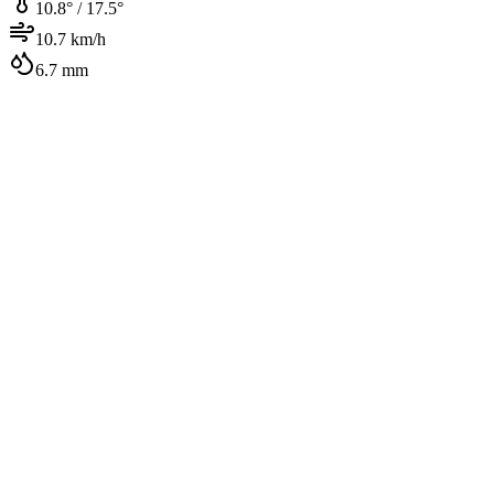
10.8
° /
17.5
°
10.7
km/h
6.7
mm