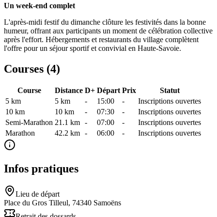
Un week-end complet
L'après-midi festif du dimanche clôture les festivités dans la bonne
humeur, offrant aux participants un moment de célébration collective
après l'effort. Hébergements et restaurants du village complètent
l'offre pour un séjour sportif et convivial en Haute-Savoie.
Courses (
4
)
Course
Distance
D+
Départ
Prix
Statut
5 km
5
km
-
15:00
-
Inscriptions ouvertes
10 km
10
km
-
07:30
-
Inscriptions ouvertes
Semi-Marathon
21.1
km
-
07:00
-
Inscriptions ouvertes
Marathon
42.2
km
-
06:00
-
Inscriptions ouvertes
Infos pratiques
Lieu de départ
Place du Gros Tilleul, 74340 Samoëns
Retrait des dossards