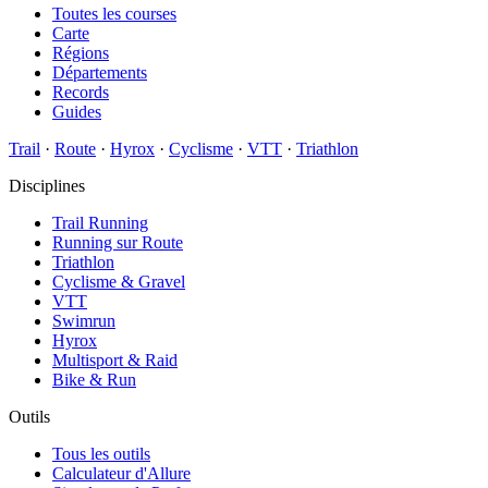
Toutes les courses
Carte
Régions
Départements
Records
Guides
Trail
·
Route
·
Hyrox
·
Cyclisme
·
VTT
·
Triathlon
Disciplines
Trail Running
Running sur Route
Triathlon
Cyclisme & Gravel
VTT
Swimrun
Hyrox
Multisport & Raid
Bike & Run
Outils
Tous les outils
Calculateur d'Allure