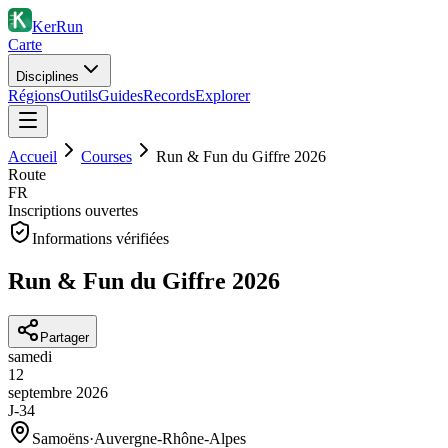
KerRun
Carte
Disciplines
Régions
Outils
Guides
Records
Explorer
Accueil
Courses
Run & Fun du Giffre 2026
Route
FR
Inscriptions ouvertes
Informations vérifiées
Run & Fun du Giffre 2026
Partager
samedi
12
septembre
2026
J-34
Samoëns
·
Auvergne-Rhône-Alpes