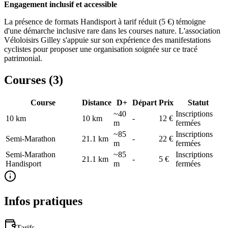
Engagement inclusif et accessible
La présence de formats Handisport à tarif réduit (5 €) témoigne
d'une démarche inclusive rare dans les courses nature. L'association
Véloloisirs Gilley s'appuie sur son expérience des manifestations
cyclistes pour proposer une organisation soignée sur ce tracé
patrimonial.
Courses (
3
)
Course
Distance
D+
Départ
Prix
Statut
~40
Inscriptions
10 km
10
km
-
12 €
m
fermées
~85
Inscriptions
Semi-Marathon
21.1
km
-
22 €
m
fermées
Semi-Marathon
~85
Inscriptions
21.1
km
-
5 €
Handisport
m
fermées
Infos pratiques
Tarifs