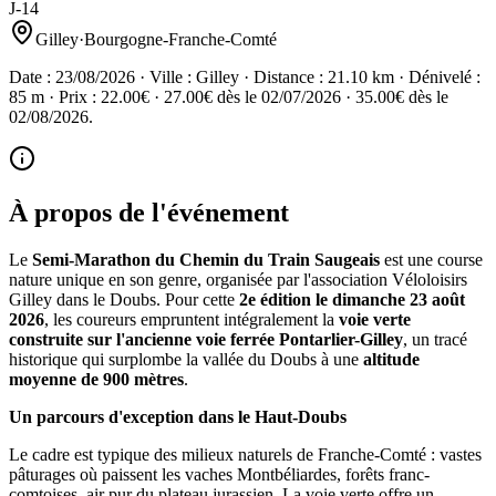
J-14
Gilley
·
Bourgogne-Franche-Comté
Date : 23/08/2026 · Ville : Gilley · Distance : 21.10 km · Dénivelé :
85 m · Prix : 22.00€ · 27.00€ dès le 02/07/2026 · 35.00€ dès le
02/08/2026.
À propos de l'événement
Le
Semi-Marathon du Chemin du Train Saugeais
est une course
nature unique en son genre, organisée par l'association Véloloisirs
Gilley dans le Doubs. Pour cette
2e édition le dimanche 23 août
2026
, les coureurs empruntent intégralement la
voie verte
construite sur l'ancienne voie ferrée Pontarlier-Gilley
, un tracé
historique qui surplombe la vallée du Doubs à une
altitude
moyenne de 900 mètres
.
Un parcours d'exception dans le Haut-Doubs
Le cadre est typique des milieux naturels de Franche-Comté : vastes
pâturages où paissent les vaches Montbéliardes, forêts franc-
comtoises, air pur du plateau jurassien. La voie verte offre un