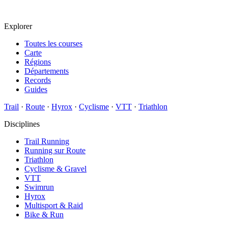
Explorer
Toutes les courses
Carte
Régions
Départements
Records
Guides
Trail
·
Route
·
Hyrox
·
Cyclisme
·
VTT
·
Triathlon
Disciplines
Trail Running
Running sur Route
Triathlon
Cyclisme & Gravel
VTT
Swimrun
Hyrox
Multisport & Raid
Bike & Run