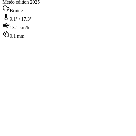
Météo édition 2025
Bruine
9.1
° /
17.3
°
13.1
km/h
0.1
mm