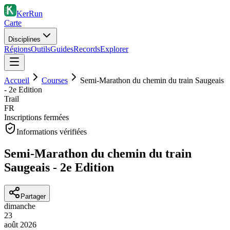
KerRun
Carte
Disciplines
Régions
Outils
Guides
Records
Explorer
Accueil
Courses
Semi-Marathon du chemin du train Saugeais
- 2e Edition
Trail
FR
Inscriptions fermées
Informations vérifiées
Semi-Marathon du chemin du train
Saugeais - 2e Edition
Partager
dimanche
23
août
2026