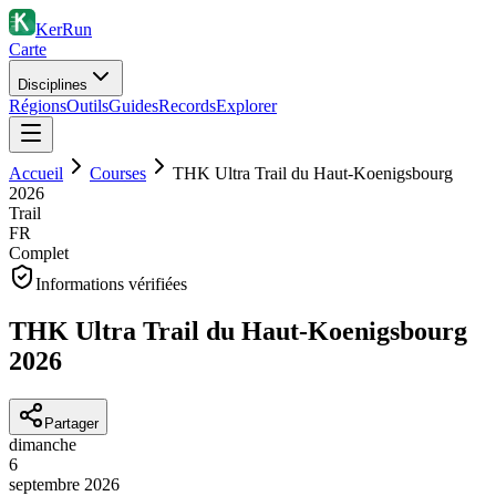
KerRun
Carte
Disciplines
Régions
Outils
Guides
Records
Explorer
Accueil
Courses
THK Ultra Trail du Haut-Koenigsbourg
2026
Trail
FR
Complet
Informations vérifiées
THK Ultra Trail du Haut-Koenigsbourg
2026
Partager
dimanche
6
septembre
2026