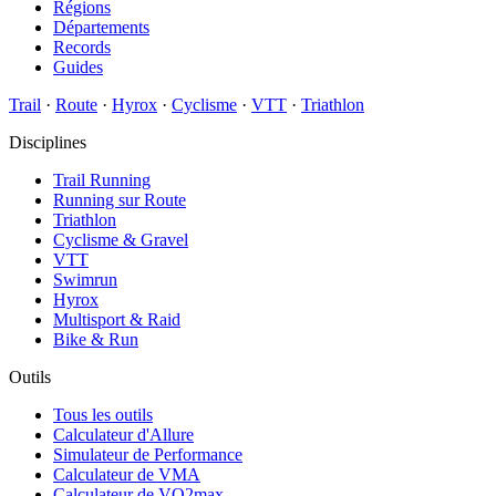
Régions
Départements
Records
Guides
Trail
·
Route
·
Hyrox
·
Cyclisme
·
VTT
·
Triathlon
Disciplines
Trail Running
Running sur Route
Triathlon
Cyclisme & Gravel
VTT
Swimrun
Hyrox
Multisport & Raid
Bike & Run
Outils
Tous les outils
Calculateur d'Allure
Simulateur de Performance
Calculateur de VMA
Calculateur de VO2max