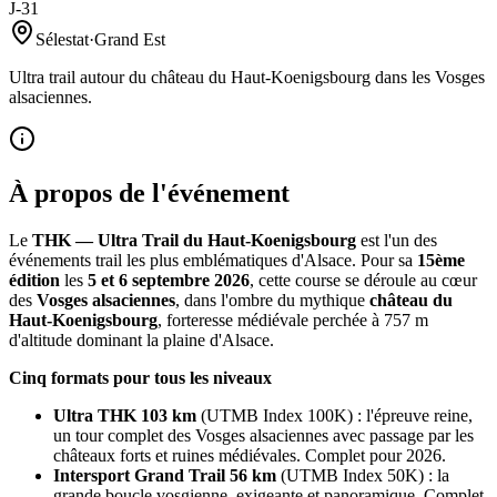
J-31
Sélestat
·
Grand Est
Ultra trail autour du château du Haut-Koenigsbourg dans les Vosges
alsaciennes.
À propos de l'événement
Le
THK — Ultra Trail du Haut-Koenigsbourg
est l'un des
événements trail les plus emblématiques d'Alsace. Pour sa
15ème
édition
les
5 et 6 septembre 2026
, cette course se déroule au cœur
des
Vosges alsaciennes
, dans l'ombre du mythique
château du
Haut-Koenigsbourg
, forteresse médiévale perchée à 757 m
d'altitude dominant la plaine d'Alsace.
Cinq formats pour tous les niveaux
Ultra THK 103 km
(UTMB Index 100K) : l'épreuve reine,
un tour complet des Vosges alsaciennes avec passage par les
châteaux forts et ruines médiévales. Complet pour 2026.
Intersport Grand Trail 56 km
(UTMB Index 50K) : la
grande boucle vosgienne, exigeante et panoramique. Complet