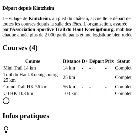
Départ depuis Kintzheim
Le village de
Kintzheim
, au pied du château, accueille le départ de
toutes les courses depuis la salle des fêtes. L'organisation, assurée
par l'
Association Sportive Trail du Haut-Koenigsbourg
, mobilise
chaque année plus de 2 000 participants et une logistique bien rodée.
Courses (
4
)
Course
Distance
D+
Départ
Prix
Statut
Mini Trail 14 km
14
km
-
-
-
Complet
Trail du Haut-Koenigsbourg
25
km
-
-
-
Complet
25 km
Grand Trail HK 56 km
56
km
-
-
-
Complet
UTHK 103 km
103
km
-
-
-
Complet
Infos pratiques