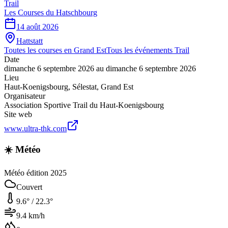
Trail
Les Courses du Hatschbourg
14 août 2026
Hattstatt
Toutes les courses en
Grand Est
Tous les événements
Trail
Date
dimanche 6 septembre 2026
au
dimanche 6 septembre 2026
Lieu
Haut-Koenigsbourg
,
Sélestat
,
Grand Est
Organisateur
Association Sportive Trail du Haut-Koenigsbourg
Site web
www.ultra-thk.com
☀️ Météo
Météo édition 2025
Couvert
9.6
° /
22.3
°
9.4
km/h