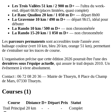
Les Trois Vallées 51 km / 2 900 m D+
— l'ultra du week-
end, départ 6h30 (places limitées, quasi complet)
Le Ranc Qualiou 20 km / 1 050 m D+
— départ 8h00
La Gravenne 10 km / 490 m D+
— départ 9h15, idéal pour
débuter
La Rando 10 km / 500 m D+
— non chronométrée
La Rando 15-20 km / 1 050 m D+
— non chronométrée
Les
parcours permanents
sont accessibles toute l'année avec
balisage couleur (vert 10 km, bleu 20 km, orange 51 km), permettant
de s'entraîner sur les traces de course.
L'organisation précise que cette édition 2026 pourrait être l'une des
dernières sous l'équipe actuelle
, qui assure le trail depuis 2010. Un
événement à vivre absolument.
Contact : 06 72 08 20 36 — Mairie de Thueyts, 8 Place du Champ
de Mars, 07330 Thueyts.
Courses (
1
)
Course
Distance
D+
Départ
Prix
Statut
Trail Principal
20
km
-
-
-
Complet