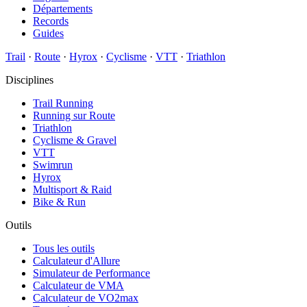
Départements
Records
Guides
Trail
·
Route
·
Hyrox
·
Cyclisme
·
VTT
·
Triathlon
Disciplines
Trail Running
Running sur Route
Triathlon
Cyclisme & Gravel
VTT
Swimrun
Hyrox
Multisport & Raid
Bike & Run
Outils
Tous les outils
Calculateur d'Allure
Simulateur de Performance
Calculateur de VMA
Calculateur de VO2max