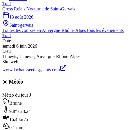
Trail
Cross Relais Nocturne de Saint-Gervais
13 août 2026
Saint-gervais
Toutes les courses en
Auvergne-Rhône-Alpes
Tous les événements
Trail
Date
samedi 6 juin 2026
Lieu
Thueyts
,
Thueyts
,
Auvergne-Rhône-Alpes
Site web
www.lachausseedesgeants.com
☀️ Météo
Météo du jour J
Bruine
9.8
° /
23.2
°
16.4
km/h
0.1
mm