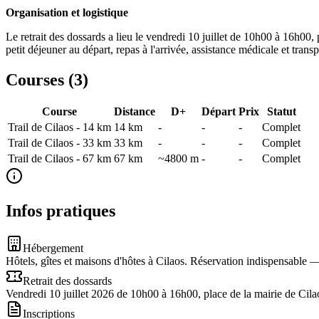
Organisation et logistique
Le retrait des dossards a lieu le vendredi 10 juillet de 10h00 à 16h00, 
petit déjeuner au départ, repas à l'arrivée, assistance médicale et tra
Courses (
3
)
Course
Distance
D+
Départ
Prix
Statut
Trail de Cilaos - 14 km
14
km
-
-
-
Complet
Trail de Cilaos - 33 km
33
km
-
-
-
Complet
Trail de Cilaos - 67 km
67
km
~4800 m
-
-
Complet
Infos pratiques
Hébergement
Hôtels, gîtes et maisons d'hôtes à Cilaos. Réservation indispensable
Retrait des dossards
Vendredi 10 juillet 2026 de 10h00 à 16h00, place de la mairie de Cila
Inscriptions