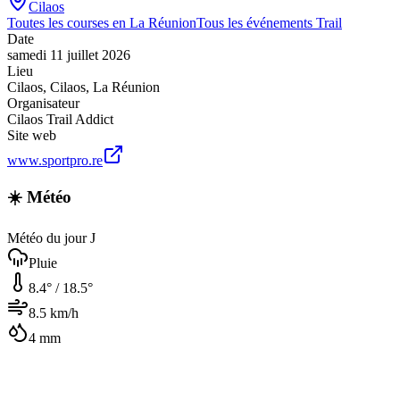
Cilaos
Toutes les courses en
La Réunion
Tous les événements
Trail
Date
samedi 11 juillet 2026
Lieu
Cilaos
,
Cilaos
,
La Réunion
Organisateur
Cilaos Trail Addict
Site web
www.sportpro.re
☀️ Météo
Météo du jour J
Pluie
8.4
° /
18.5
°
8.5
km/h
4
mm