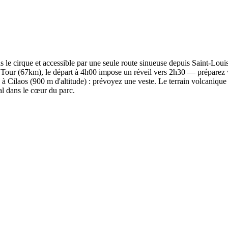
ans le cirque et accessible par une seule route sinueuse depuis Saint-Lo
il Tour (67km), le départ à 4h00 impose un réveil vers 2h30 — préparez v
es à Cilaos (900 m d'altitude) : prévoyez une veste. Le terrain volcanique 
al dans le cœur du parc.