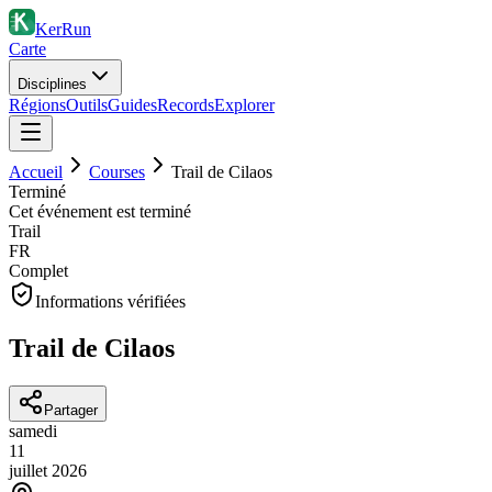
KerRun
Carte
Disciplines
Régions
Outils
Guides
Records
Explorer
Accueil
Courses
Trail de Cilaos
Terminé
Cet événement est terminé
Trail
FR
Complet
Informations vérifiées
Trail de Cilaos
Partager
samedi
11
juillet
2026