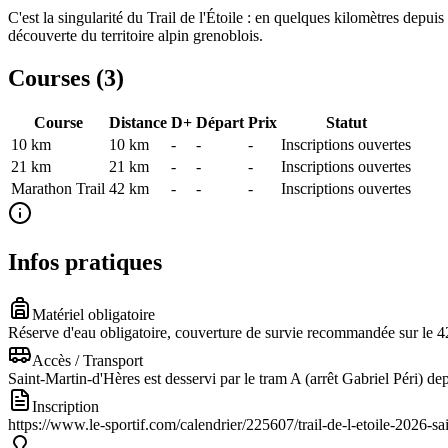
C'est la singularité du Trail de l'Étoile : en quelques kilomètres depuis
découverte du territoire alpin grenoblois.
Courses (
3
)
Course
Distance
D+
Départ
Prix
Statut
10 km
10
km
-
-
-
Inscriptions ouvertes
21 km
21
km
-
-
-
Inscriptions ouvertes
Marathon Trail
42
km
-
-
-
Inscriptions ouvertes
Infos pratiques
Matériel obligatoire
Réserve d'eau obligatoire, couverture de survie recommandée sur le 
Accès / Transport
Saint-Martin-d'Hères est desservi par le tram A (arrêt Gabriel Péri) d
Inscription
https://www.le-sportif.com/calendrier/225607/trail-de-l-etoile-2026-sai