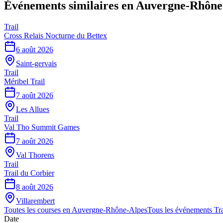
Événements similaires
en Auvergne-Rhône
Trail
Cross Relais Nocturne du Bettex
6 août 2026
Saint-gervais
Trail
Méribel Trail
7 août 2026
Les Allues
Trail
Val Tho Summit Games
7 août 2026
Val Thorens
Trail
Trail du Corbier
8 août 2026
Villarembert
Toutes les courses en
Auvergne-Rhône-Alpes
Tous les événements
Tra
Date