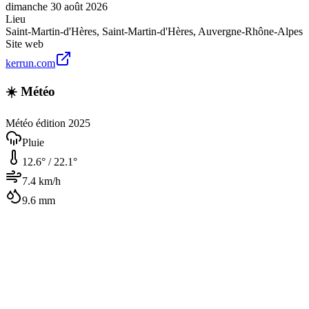
dimanche 30 août 2026
Lieu
Saint-Martin-d'Hères
,
Saint-Martin-d'Hères
,
Auvergne-Rhône-Alpes
Site web
kerrun.com
☀️ Météo
Météo édition 2025
Pluie
12.6
° /
22.1
°
7.4
km/h
9.6
mm