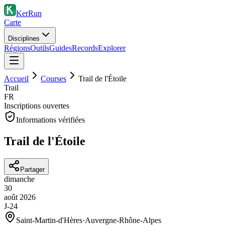
KerRun
Carte
Disciplines
Régions
Outils
Guides
Records
Explorer
Accueil
Courses
Trail de l'Étoile
Trail
FR
Inscriptions ouvertes
Informations vérifiées
Trail de l'Étoile
Partager
dimanche
30
août
2026
J-24
Saint-Martin-d'Hères
·
Auvergne-Rhône-Alpes