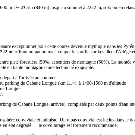
t 1600 m D+ d'Orlu (840 m) jusqu'au sommet à 2222 m, solo ou en relais
ersaire exceptionnel pour cette course devenue mythique dans les Pyrénée
2222 m
, offrant un panorama à couper le souffle sur la vallée d'Ariège e
ntre piste forestière (50%) et sentiers de montagne (50%). La montée vers
nale en haute montagne d'une technicité exigeante.
 départ à l'arrivée au sommet
u parking de Cabane Longue (km 11,4), à 1400-1500 m d'altitude
bane Longue
et
parking de Cabane Longue, arrivée), complétés par deux points d'eau int
mosphère conviviale et intimiste. Un repas convivial est inclus dans le 
tière en état dégradé — le covoiturage est fortement recommandé.