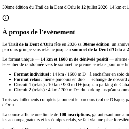
30ème édition du Trail de la Dent d'Orlu le 12 juillet 2026. 14 km e
À propos de l'événement
Le
Trail de la Dent d'Orlu
fête en 2026 sa
30ème édition
, un anniv
parcours grimpe sans relâche jusqu'au
sommet de la Dent d'Orlu à 
Le format unique —
14 km et 1600 m de dénivelé positif
— alterne e
le sentier de randonnée vers le sommet ne prenne le relais pour une fi
Format individuel
: 14 km / 1600 m D+ à enchaîner en solo du
Format relais
: même parcours en duo — échange de dossard a
Circuit 1
(relais) : 10 km / 900 m D+ jusqu'au parking de Ca
Circuit 2
(relais) : 4 km / 700 m D+ du parking jusqu'au somm
Trois ravitaillements complets jalonnent le parcours (col de l'Osque, 
d'Orlu.
La course affiche une limite de
100 inscriptions
, garantissant une at
les accompagnateurs et les équipes relais, se fait via une piste fores