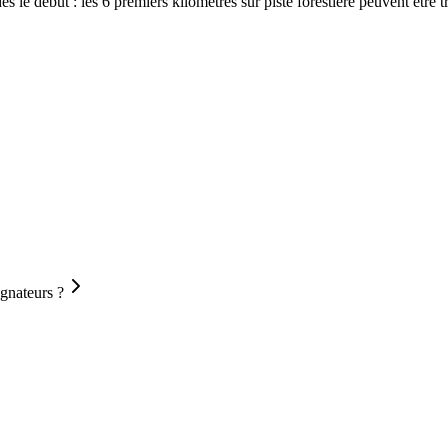
 le début : les 6 premiers kilomètres sur piste forestière peuvent être 
gnateurs ?