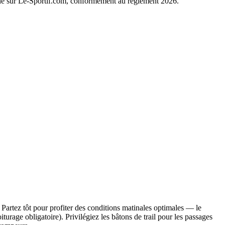
igne sur Le-Sportif.com, conformément au règlement 2026.
Partez tôt pour profiter des conditions matinales optimales — le
turage obligatoire). Privilégiez les bâtons de trail pour les passages