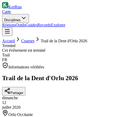
KerRun
Carte
Disciplines
Régions
Outils
Guides
Records
Explorer
Accueil
Courses
Trail de la Dent d'Orlu 2026
Terminé
Cet événement est terminé
Trail
FR
Informations vérifiées
Trail de la Dent d'Orlu 2026
Partager
dimanche
12
juillet
2026
Orlu
·
Occitanie