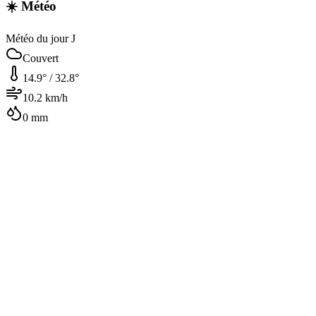
☀️ Météo
Météo du jour J
Couvert
14.9
° /
32.8
°
10.2
km/h
0
mm