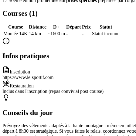
La 30ème édition promet
des surprises spéciales
préparées par l'orga
Courses (
1
)
Course
Distance
D+
Départ
Prix
Statut
Montée 14K
14
km
~1600 m
-
-
Statut inconnu
Infos pratiques
Inscription
https://www.le-sportif.com
Restauration
Inclus dans l'inscription (repas convivial post-course)
Conseils du jour
Prévoyez des vêtements adaptés à la haute montagne : même en juillet,
départ à 8h30 est stratégique. Si vous faites le relais, coordonnez votr