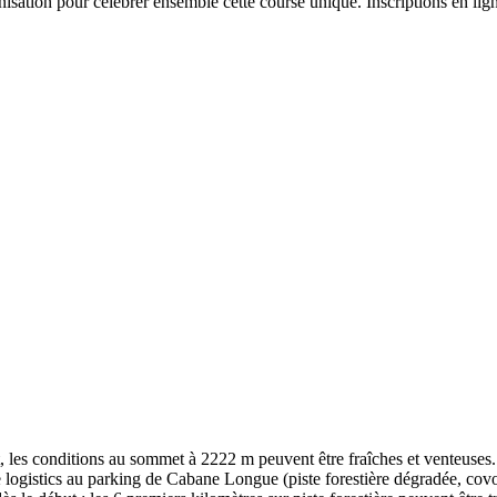
nisation pour célébrer ensemble cette course unique. Inscriptions en l
 les conditions au sommet à 2222 m peuvent être fraîches et venteuses. 
e logistics au parking de Cabane Longue (piste forestière dégradée, covoi