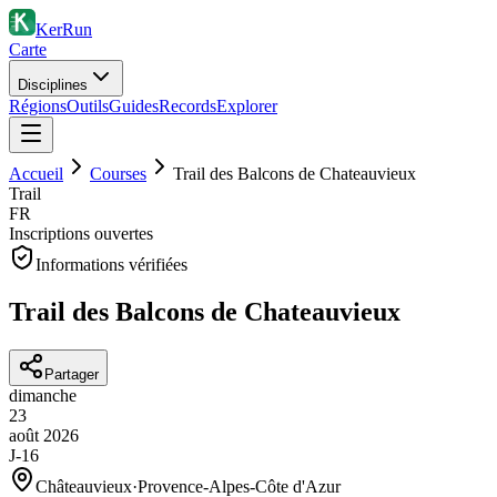
KerRun
Carte
Disciplines
Régions
Outils
Guides
Records
Explorer
Accueil
Courses
Trail des Balcons de Chateauvieux
Trail
FR
Inscriptions ouvertes
Informations vérifiées
Trail des Balcons de Chateauvieux
Partager
dimanche
23
août
2026
J-16
Châteauvieux
·
Provence-Alpes-Côte d'Azur