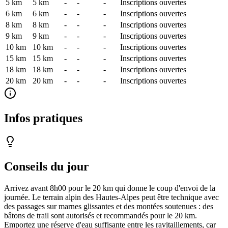
5 km
5
km
-
-
-
Inscriptions ouvertes
6 km
6
km
-
-
-
Inscriptions ouvertes
8 km
8
km
-
-
-
Inscriptions ouvertes
9 km
9
km
-
-
-
Inscriptions ouvertes
10 km
10
km
-
-
-
Inscriptions ouvertes
15 km
15
km
-
-
-
Inscriptions ouvertes
18 km
18
km
-
-
-
Inscriptions ouvertes
20 km
20
km
-
-
-
Inscriptions ouvertes
Infos pratiques
Conseils du jour
Arrivez avant 8h00 pour le 20 km qui donne le coup d'envoi de la
journée. Le terrain alpin des Hautes-Alpes peut être technique avec
des passages sur marnes glissantes et des montées soutenues : des
bâtons de trail sont autorisés et recommandés pour le 20 km.
Emportez une réserve d'eau suffisante entre les ravitaillements, car