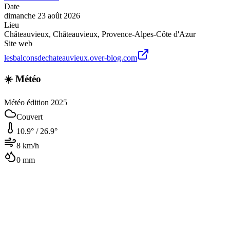
Date
dimanche 23 août 2026
Lieu
Châteauvieux
,
Châteauvieux
,
Provence-Alpes-Côte d'Azur
Site web
lesbalconsdechateauvieux.over-blog.com
☀️ Météo
Météo édition 2025
Couvert
10.9
° /
26.9
°
8
km/h
0
mm