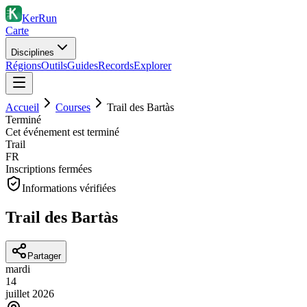
KerRun
Carte
Disciplines
Régions
Outils
Guides
Records
Explorer
Accueil
Courses
Trail des Bartàs
Terminé
Cet événement est terminé
Trail
FR
Inscriptions fermées
Informations vérifiées
Trail des Bartàs
Partager
mardi
14
juillet
2026