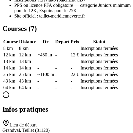
PPS ou licence FFA obligatoire — catégorie Juniors minimum
pour le 12K, Espoirs pour le 25K
Site officiel : teillet-meridienneverte.fr
Courses (
7
)
Course
Distance
D+
Départ
Prix
Statut
8 km
8
km
-
-
-
Inscriptions fermées
12 km
12
km
~450 m
-
12 €
Inscriptions fermées
13 km
13
km
-
-
-
Inscriptions fermées
14 km
14
km
-
-
-
Inscriptions fermées
25 km
25
km
~1100 m
-
22 €
Inscriptions fermées
43 km
43
km
-
-
-
Inscriptions fermées
64 km
64
km
-
-
-
Inscriptions fermées
Infos pratiques
Lieu de départ
Grandval, Teillet (81120)