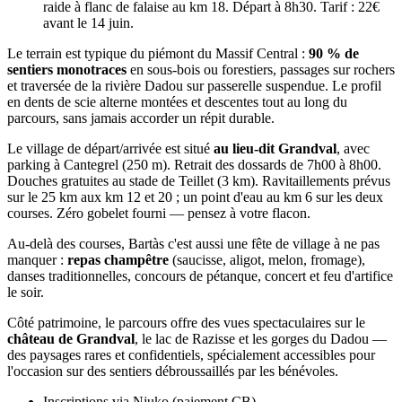
raide à flanc de falaise au km 18. Départ à 8h30. Tarif : 22€
avant le 14 juin.
Le terrain est typique du piémont du Massif Central :
90 % de
sentiers monotraces
en sous-bois ou forestiers, passages sur rochers
et traversée de la rivière Dadou sur passerelle suspendue. Le profil
en dents de scie alterne montées et descentes tout au long du
parcours, sans jamais accorder un répit durable.
Le village de départ/arrivée est situé
au lieu-dit Grandval
, avec
parking à Cantegrel (250 m). Retrait des dossards de 7h00 à 8h00.
Douches gratuites au stade de Teillet (3 km). Ravitaillements prévus
sur le 25 km aux km 12 et 20 ; un point d'eau au km 6 sur les deux
courses. Zéro gobelet fourni — pensez à votre flacon.
Au-delà des courses, Bartàs c'est aussi une fête de village à ne pas
manquer :
repas champêtre
(saucisse, aligot, melon, fromage),
danses traditionnelles, concours de pétanque, concert et feu d'artifice
le soir.
Côté patrimoine, le parcours offre des vues spectaculaires sur le
château de Grandval
, le lac de Razisse et les gorges du Dadou —
des paysages rares et confidentiels, spécialement accessibles pour
l'occasion sur des sentiers débroussaillés par les bénévoles.
Inscriptions via Njuko (paiement CB)