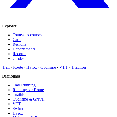
Explorer
Toutes les courses
Carte
Régions
Départements
Records
Guides
Trail
·
Route
·
Hyrox
·
Cyclisme
·
VTT
·
Triathlon
Disciplines
Trail Running
Running sur Route
Triathlon
Cyclisme & Gravel
VTT
Swimrun
Hyrox