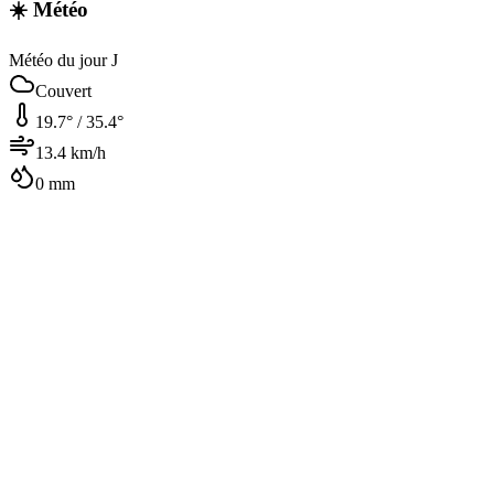
☀️ Météo
Météo du jour J
Couvert
19.7
° /
35.4
°
13.4
km/h
0
mm