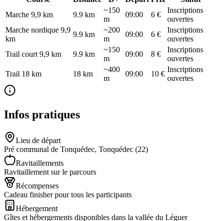
~150
Inscriptions
Marche 9,9 km
9.9
km
09:00
6 €
m
ouvertes
Marche nordique 9,9
~200
Inscriptions
9.9
km
09:00
6 €
km
m
ouvertes
~150
Inscriptions
Trail court 9,9 km
9.9
km
09:00
8 €
m
ouvertes
~400
Inscriptions
Trail 18 km
18
km
09:00
10 €
m
ouvertes
Infos pratiques
Lieu de départ
Pré communal de Tonquédec, Tonquédec (22)
Ravitaillements
Ravitaillement sur le parcours
Récompenses
Cadeau finisher pour tous les participants
Hébergement
Gîtes et hébergements disponibles dans la vallée du Léguer