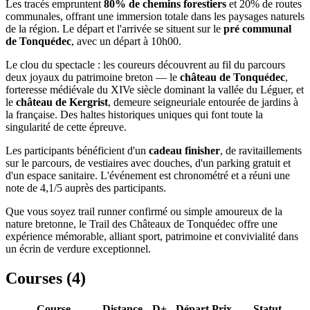
Les tracés empruntent
80% de chemins forestiers
et 20% de routes
communales, offrant une immersion totale dans les paysages naturels
de la région. Le départ et l'arrivée se situent sur le
pré communal
de Tonquédec
, avec un départ à 10h00.
Le clou du spectacle : les coureurs découvrent au fil du parcours
deux joyaux du patrimoine breton — le
château de Tonquédec
,
forteresse médiévale du XIVe siècle dominant la vallée du Léguer, et
le
château de Kergrist
, demeure seigneuriale entourée de jardins à
la française. Des haltes historiques uniques qui font toute la
singularité de cette épreuve.
Les participants bénéficient d'un
cadeau finisher
, de ravitaillements
sur le parcours, de vestiaires avec douches, d'un parking gratuit et
d'un espace sanitaire. L'événement est chronométré et a réuni une
note de 4,1/5 auprès des participants.
Que vous soyez trail runner confirmé ou simple amoureux de la
nature bretonne, le Trail des Châteaux de Tonquédec offre une
expérience mémorable, alliant sport, patrimoine et convivialité dans
un écrin de verdure exceptionnel.
Courses (
4
)
Course
Distance
D+
Départ
Prix
Statut