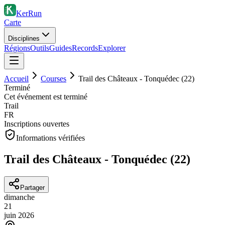
KerRun
Carte
Disciplines
Régions
Outils
Guides
Records
Explorer
Accueil
Courses
Trail des Châteaux - Tonquédec (22)
Terminé
Cet événement est terminé
Trail
FR
Inscriptions ouvertes
Informations vérifiées
Trail des Châteaux - Tonquédec (22)
Partager
dimanche
21
juin
2026