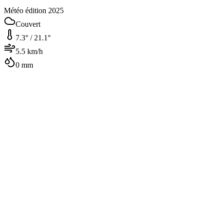
Météo édition 2025
Couvert
7.3
° /
21.1
°
5.5
km/h
0
mm