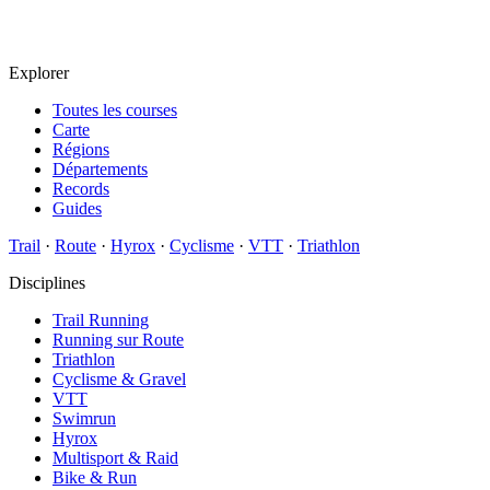
Explorer
Toutes les courses
Carte
Régions
Départements
Records
Guides
Trail
·
Route
·
Hyrox
·
Cyclisme
·
VTT
·
Triathlon
Disciplines
Trail Running
Running sur Route
Triathlon
Cyclisme & Gravel
VTT
Swimrun
Hyrox
Multisport & Raid
Bike & Run