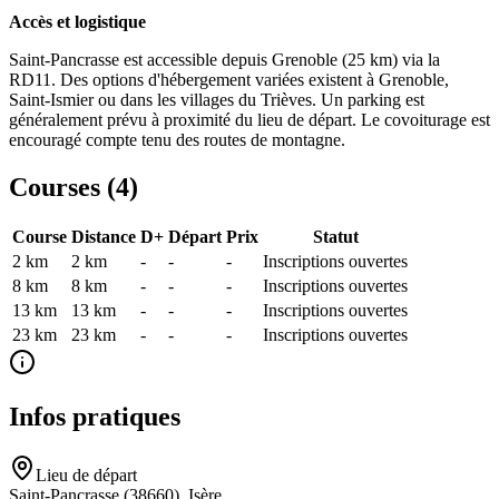
Accès et logistique
Saint-Pancrasse est accessible depuis Grenoble (25 km) via la
RD11. Des options d'hébergement variées existent à Grenoble,
Saint-Ismier ou dans les villages du Trièves. Un parking est
généralement prévu à proximité du lieu de départ. Le covoiturage est
encouragé compte tenu des routes de montagne.
Courses (
4
)
Course
Distance
D+
Départ
Prix
Statut
2 km
2
km
-
-
-
Inscriptions ouvertes
8 km
8
km
-
-
-
Inscriptions ouvertes
13 km
13
km
-
-
-
Inscriptions ouvertes
23 km
23
km
-
-
-
Inscriptions ouvertes
Infos pratiques
Lieu de départ
Saint-Pancrasse (38660), Isère