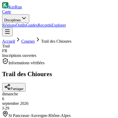
KerRun
Carte
Disciplines
Régions
Outils
Guides
Records
Explorer
Accueil
Courses
Trail des Chioures
Trail
FR
Inscriptions ouvertes
Informations vérifiées
Trail des Chioures
Partager
dimanche
6
septembre
2026
J-29
St Pancrasse
·
Auvergne-Rhône-Alpes