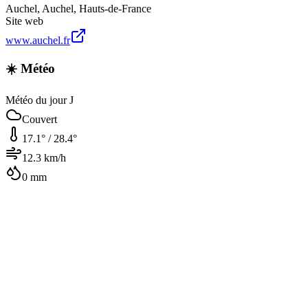
Auchel
,
Auchel
,
Hauts-de-France
Site web
www.auchel.fr
☀️ Météo
Météo du jour J
Couvert
17.1
° /
28.4
°
12.3
km/h
0
mm