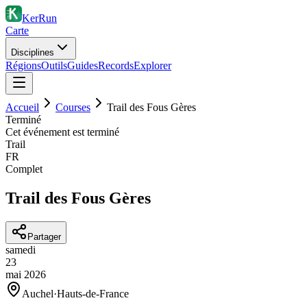
KerRun
Carte
Disciplines
Régions
Outils
Guides
Records
Explorer
Accueil
Courses
Trail des Fous Gères
Terminé
Cet événement est terminé
Trail
FR
Complet
Trail des Fous Gères
Partager
samedi
23
mai
2026
Auchel
·
Hauts-de-France