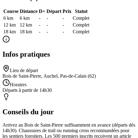
Course
Distance
D+
Départ
Prix
Statut
6 km
6
km
-
-
-
Complet
12 km
12
km
-
-
-
Complet
18 km
18
km
-
-
-
Complet
Infos pratiques
Lieu de départ
Bois de Saint-Pierre, Auchel, Pas-de-Calais (62)
Horaires
Départs à partir de 14h30
Conseils du jour
Arrivez au Bois de Saint-Pierre suffisamment en avance (départs dès
14h30). Chaussures de trail ou running cross recommandées pour
les sentiers forestiers. Les 500 premiers inscrits reçoivent un article