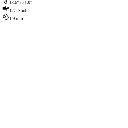
13.6
° /
21.9
°
12.1
km/h
1.9
mm