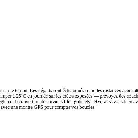
s sur le terrain. Les départs sont échelonnés selon les distances : consult
rimper à 25°C en journée sur les crêtes exposées — prévoyez des couches 
règlement (couverture de survie, sifflet, gobelets). Hydratez-vous bien a
ez avec une montre GPS pour compter vos boucles.