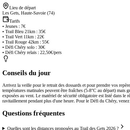
Lieu de départ
Les Gets, Haute-Savoie (74)
Tarifs
•
Jeunes
:
7€
•
Trail Bleu 21km
:
35€
•
Trail Vert 11km
:
22€
•
Trail Rouge 42km
:
55€
•
Défi Chéry solo
:
30€
•
Défi Chéry relais
:
22,50€/pers
Conseils du jour
Arrivez la veille pour le retrait des dossards et pour prendre vos repère
températures matinales peuvent être fraîches (5-8°C au départ) mais g
exposées au vent. Le matériel de sécurité obligatoire est listé dans le 
ravitaillement pendant plus d'une heure. Pour le Défi du Chéry, ven
Questions fréquentes
Quelles sont les distances proposées au Trail des Gets 2026 ?