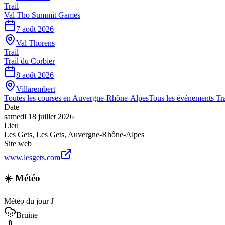
Trail
Val Tho Summit Games
7 août 2026
Val Thorens
Trail
Trail du Corbier
8 août 2026
Villarembert
Toutes les courses en
Auvergne-Rhône-Alpes
Tous les événements
Tra
Date
samedi 18 juillet 2026
Lieu
Les Gets
,
Les Gets
,
Auvergne-Rhône-Alpes
Site web
www.lesgets.com
☀️ Météo
Météo du jour J
Bruine