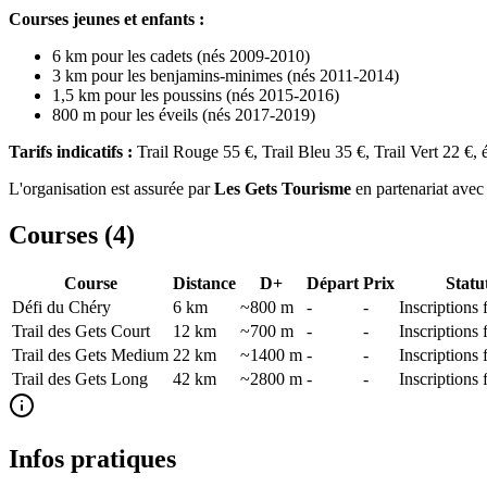
Courses jeunes et enfants :
6 km pour les cadets (nés 2009-2010)
3 km pour les benjamins-minimes (nés 2011-2014)
1,5 km pour les poussins (nés 2015-2016)
800 m pour les éveils (nés 2017-2019)
Tarifs indicatifs :
Trail Rouge 55 €, Trail Bleu 35 €, Trail Vert 22 €,
L'organisation est assurée par
Les Gets Tourisme
en partenariat avec
Courses (
4
)
Course
Distance
D+
Départ
Prix
Statu
Défi du Chéry
6
km
~800 m
-
-
Inscriptions
Trail des Gets Court
12
km
~700 m
-
-
Inscriptions
Trail des Gets Medium
22
km
~1400 m
-
-
Inscriptions
Trail des Gets Long
42
km
~2800 m
-
-
Inscriptions
Infos pratiques