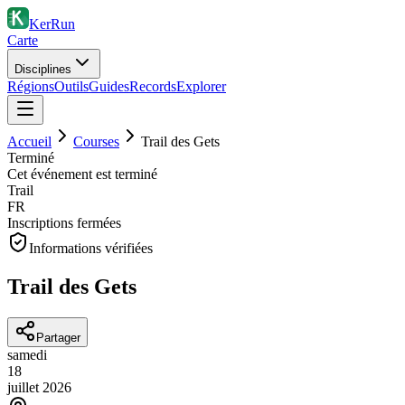
KerRun
Carte
Disciplines
Régions
Outils
Guides
Records
Explorer
Accueil
Courses
Trail des Gets
Terminé
Cet événement est terminé
Trail
FR
Inscriptions fermées
Informations vérifiées
Trail des Gets
Partager
samedi
18
juillet
2026