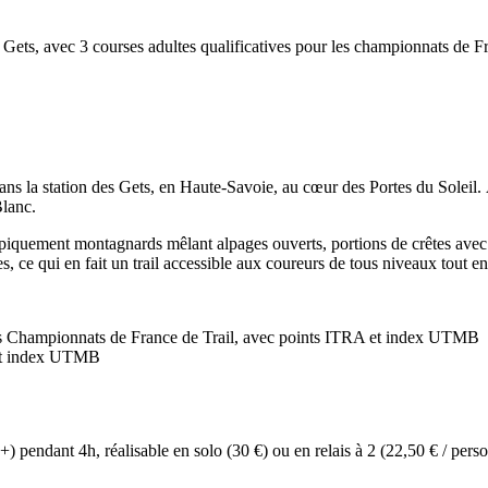
s Gets, avec 3 courses adultes qualificatives pour les championnats de Fr
ns la station des Gets, en Haute-Savoie, au cœur des Portes du Soleil. À
Blanc.
s typiquement montagnards mêlant alpages ouverts, portions de crêtes av
tes, ce qui en fait un trail accessible aux coureurs de tous niveaux tout
les Championnats de France de Trail, avec points ITRA et index UTMB
 et index UTMB
pendant 4h, réalisable en solo (30 €) ou en relais à 2 (22,50 € / pers