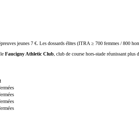
 épreuves jeunes 7 €. Les dossards élites (ITRA ≥ 700 femmes / 800 hom
 le
Faucigny Athletic Club
, club de course hors-stade réunissant plus 
t
 fermées
 fermées
 fermées
 fermées