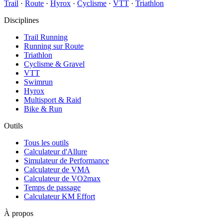
Trail
·
Route
·
Hyrox
·
Cyclisme
·
VTT
·
Triathlon
Disciplines
Trail Running
Running sur Route
Triathlon
Cyclisme & Gravel
VTT
Swimrun
Hyrox
Multisport & Raid
Bike & Run
Outils
Tous les outils
Calculateur d'Allure
Simulateur de Performance
Calculateur de VMA
Calculateur de VO2max
Temps de passage
Calculateur KM Effort
À propos