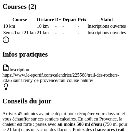
Courses (
2
)
Course
Distance
D+
Départ
Prix
Statut
10 km
10
km
-
-
-
Inscriptions ouvertes
Semi-Trail 21 km
21
km
-
-
-
Inscriptions ouvertes
Infos pratiques
Inscription
https://www.le-sportif.com/calendrier/225568/trail-des-rochers-
2026-saint-remy-de-provence/trail-course-nature/
Conseils du jour
Arrivez 45 minutes avant le départ pour récupérer votre dossard et
vous échauffer sur ces sentiers calcaires. En août en Provence, la
chaleur est forte : partez avec
au moins 500 ml d'eau
(750 ml pour
le 21 km) dans un sac ou des flacons. Portez des
chaussures trail