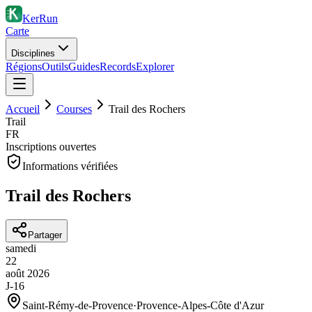
KerRun
Carte
Disciplines
Régions
Outils
Guides
Records
Explorer
Accueil
Courses
Trail des Rochers
Trail
FR
Inscriptions ouvertes
Informations vérifiées
Trail des Rochers
Partager
samedi
22
août
2026
J-16
Saint-Rémy-de-Provence
·
Provence-Alpes-Côte d'Azur