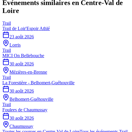
Événements similaires
en Centre-Val de
Loire
Trail
Trail de Loir'Espoir Athlé
23 août 2026
Lorris
Trail
MICI On Bellebouche
30 août 2026
Mézières-en-Brenne
Trail
La Forestière - Belhomert-Guéhouville
30 août 2026
Belhomert-Guéhouville
Trail
Foulees de Chaumussay
30 août 2026
Chaumussay
Toutes les courses en
Centre-Val de Loire
Tous les événements
Trail