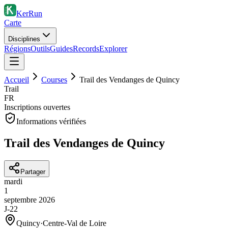
KerRun
Carte
Disciplines
Régions
Outils
Guides
Records
Explorer
Accueil
Courses
Trail des Vendanges de Quincy
Trail
FR
Inscriptions ouvertes
Informations vérifiées
Trail des Vendanges de Quincy
Partager
mardi
1
septembre
2026
J-22
Quincy
·
Centre-Val de Loire