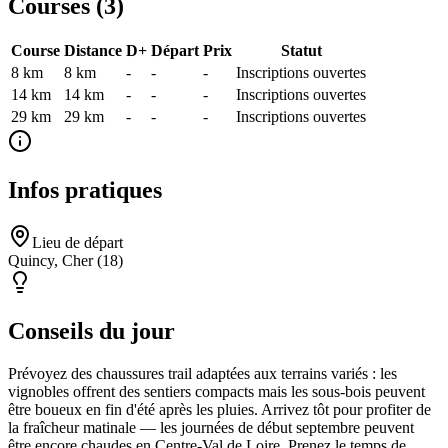
Courses (
3
)
Course
Distance
D+
Départ
Prix
Statut
8 km
8
km
-
-
-
Inscriptions ouvertes
14 km
14
km
-
-
-
Inscriptions ouvertes
29 km
29
km
-
-
-
Inscriptions ouvertes
Infos pratiques
Lieu de départ
Quincy, Cher (18)
Conseils du jour
Prévoyez des chaussures trail adaptées aux terrains variés : les
vignobles offrent des sentiers compacts mais les sous-bois peuvent
être boueux en fin d'été après les pluies. Arrivez tôt pour profiter de
la fraîcheur matinale — les journées de début septembre peuvent
être encore chaudes en Centre-Val de Loire. Prenez le temps de