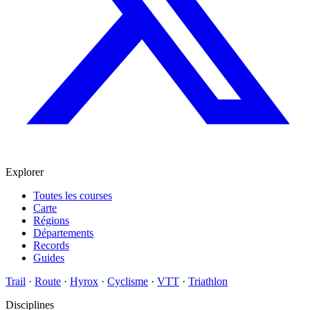
Explorer
Toutes les courses
Carte
Régions
Départements
Records
Guides
Trail
·
Route
·
Hyrox
·
Cyclisme
·
VTT
·
Triathlon
Disciplines