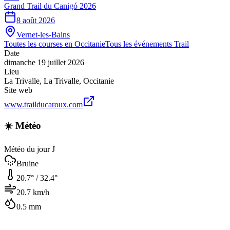
Grand Trail du Canigó 2026
8 août 2026
Vernet-les-Bains
Toutes les courses en
Occitanie
Tous les événements
Trail
Date
dimanche 19 juillet 2026
Lieu
La Trivalle
,
La Trivalle
,
Occitanie
Site web
www.trailducaroux.com
☀️ Météo
Météo du jour J
Bruine
20.7
° /
32.4
°
20.7
km/h
0.5
mm