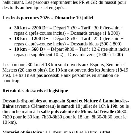
hallucinant. Les parcours empruntent les PR et GR du massif pour
des trails authentiques et engagés.
Les trois parcours 2026 – Dimanche 19 juillet
30 km – 2200 D+
– Départ 7h30 – Tarif : 30 € (tee-shirt +
repas d'après-course inclus) – Dossards orange (1 à 300)
18 km – 1200 D+
– Départ 8h30 – Tarif : 25 € (tee-shirt +
repas d'après-course inclus) – Dossards bleus (500 à 800)
10 km – 560 D+
– Départ 9h30 – Tarif : 12 € (tee-shirt inclus,
repas en supplément 10 €) – Dossards verts (1000 à 1200)
Les parcours 30 km et 18 km sont ouverts aux Espoirs, Seniors et
Masters (20 ans et plus). Le 10 km est ouvert dès les Juniors (18-19
ans). Le trail n'est pas accessible aux personnes en situation de
handicap.
Retrait des dossards et logistique
Dossards disponibles au
magasin Sport et Nature à Lamalou-les-
Bains
(avenue Clémenceau) le samedi 18 juillet de 16h à 19h, ou le
dimanche matin à la
salle polyvalente de Mons-la-Trivalle
(6h30-
7h30 pour le 30 km, 7h30-8h30 pour le 18 km, 8h30-9h30 pour le
10 km).
Matériel obligatoire
: 1 L d'eau min (18 et 30 km), sifflet,