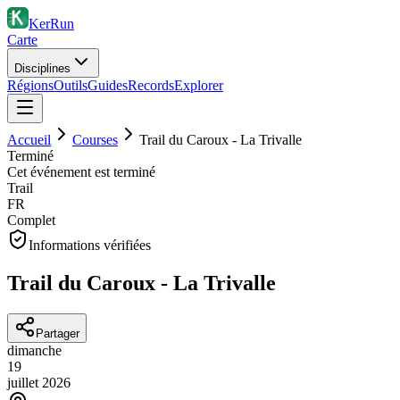
KerRun
Carte
Disciplines
Régions
Outils
Guides
Records
Explorer
Accueil
Courses
Trail du Caroux - La Trivalle
Terminé
Cet événement est terminé
Trail
FR
Complet
Informations vérifiées
Trail du Caroux - La Trivalle
Partager
dimanche
19
juillet
2026