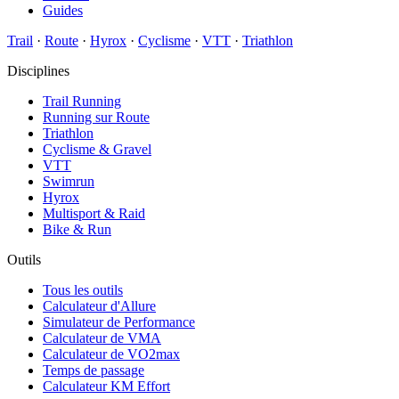
Guides
Trail
·
Route
·
Hyrox
·
Cyclisme
·
VTT
·
Triathlon
Disciplines
Trail Running
Running sur Route
Triathlon
Cyclisme & Gravel
VTT
Swimrun
Hyrox
Multisport & Raid
Bike & Run
Outils
Tous les outils
Calculateur d'Allure
Simulateur de Performance
Calculateur de VMA
Calculateur de VO2max
Temps de passage
Calculateur KM Effort