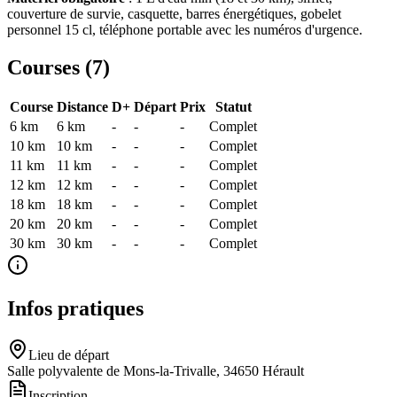
couverture de survie, casquette, barres énergétiques, gobelet
personnel 15 cl, téléphone portable avec les numéros d'urgence.
Courses (
7
)
Course
Distance
D+
Départ
Prix
Statut
6 km
6
km
-
-
-
Complet
10 km
10
km
-
-
-
Complet
11 km
11
km
-
-
-
Complet
12 km
12
km
-
-
-
Complet
18 km
18
km
-
-
-
Complet
20 km
20
km
-
-
-
Complet
30 km
30
km
-
-
-
Complet
Infos pratiques
Lieu de départ
Salle polyvalente de Mons-la-Trivalle, 34650 Hérault
Inscription