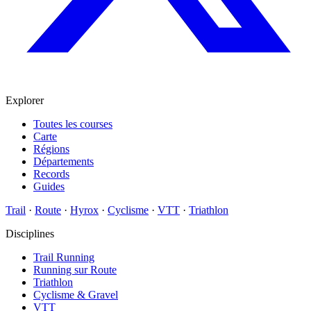
Explorer
Toutes les courses
Carte
Régions
Départements
Records
Guides
Trail
·
Route
·
Hyrox
·
Cyclisme
·
VTT
·
Triathlon
Disciplines
Trail Running
Running sur Route
Triathlon
Cyclisme & Gravel
VTT