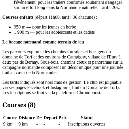
l'événement, pour les trailers confirmés souhaitant s'engager
sur un effort long dans la Normandie naturelle. Tarif : 26€.
Courses enfants
(départ 11h00, tarif : 3€ chacune) :
950 m — pour les jeunes en herbe
1 900 m — pour les adolescents et les cadets
Le bocage normand comme terrain de jeu
Les parcours explorent les chemins forestiers et bocagers du
domaine de Torf et des environs de Campigny, village de l'Eure à
deux pas de Bernay. Sous-bois, chemins creux et panoramas sur la
campagne normande composent un décor unique pour une journée
trail au cœur de la Normandie.
Les tarifs indiqués sont hors frais de gestion. Le club est joignable
via ses pages Facebook et Instagram (Trail du Domaine de Torf).
Les inscriptions se font via la plateforme Chronoboost.
Courses (
8
)
Course
Distance
D+
Départ
Prix
Statut
9 km
9
km
-
-
-
Inscriptions ouvertes