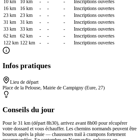
10 km
10
km
-
-
-
Inscriptions ouvertes
16 km
16
km
-
-
-
Inscriptions ouvertes
23 km
23
km
-
-
-
Inscriptions ouvertes
31 km
31
km
-
-
-
Inscriptions ouvertes
33 km
33
km
-
-
-
Inscriptions ouvertes
62 km
62
km
-
-
-
Inscriptions ouvertes
122 km
122
km
-
-
-
Inscriptions ouvertes
Infos pratiques
Lieu de départ
Place de la Pelouse, Mairie de Campigny (Eure, 27)
Conseils du jour
Pour le 31 km (départ 8h30), arrivez avant 8h00 pour récupérer
votre dossard et vous échauffer. Les chemins normands peuvent être
boueux après la pluie — chaussures trail à crampons fortement
recommandées. En septembre en Normandie, prévoyez un