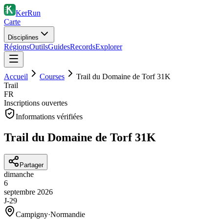
KerRun
Carte
Disciplines
Régions
Outils
Guides
Records
Explorer
Accueil
Courses
Trail du Domaine de Torf 31K
Trail
FR
Inscriptions ouvertes
Informations vérifiées
Trail du Domaine de Torf 31K
Partager
dimanche
6
septembre
2026
J-29
Campigny
·
Normandie