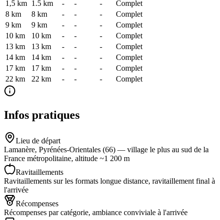
1,5 km
1.5
km
-
-
-
Complet
8 km
8
km
-
-
-
Complet
9 km
9
km
-
-
-
Complet
10 km
10
km
-
-
-
Complet
13 km
13
km
-
-
-
Complet
14 km
14
km
-
-
-
Complet
17 km
17
km
-
-
-
Complet
22 km
22
km
-
-
-
Complet
Infos pratiques
Lieu de départ
Lamanère, Pyrénées-Orientales (66) — village le plus au sud de la
France métropolitaine, altitude ~1 200 m
Ravitaillements
Ravitaillements sur les formats longue distance, ravitaillement final à
l'arrivée
Récompenses
Récompenses par catégorie, ambiance conviviale à l'arrivée