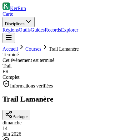
KerRun
Carte
Disciplines
Régions
Outils
Guides
Records
Explorer
Accueil
Courses
Trail Lamanère
Terminé
Cet événement est terminé
Trail
FR
Complet
Informations vérifiées
Trail Lamanère
Partager
dimanche
14
juin
2026