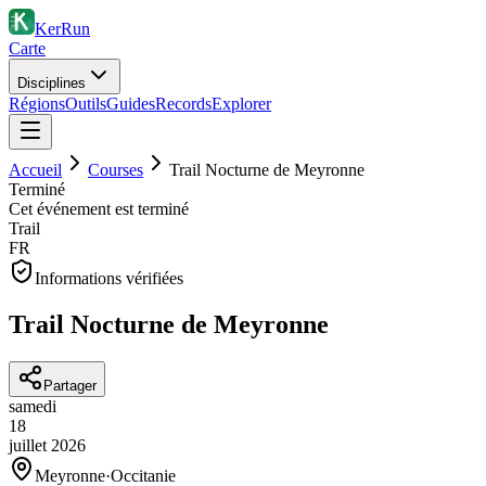
KerRun
Carte
Disciplines
Régions
Outils
Guides
Records
Explorer
Accueil
Courses
Trail Nocturne de Meyronne
Terminé
Cet événement est terminé
Trail
FR
Informations vérifiées
Trail Nocturne de Meyronne
Partager
samedi
18
juillet
2026
Meyronne
·
Occitanie