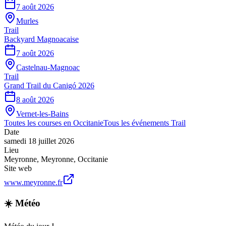
7 août 2026
Murles
Trail
Backyard Magnoacaise
7 août 2026
Castelnau-Magnoac
Trail
Grand Trail du Canigó 2026
8 août 2026
Vernet-les-Bains
Toutes les courses en
Occitanie
Tous les événements
Trail
Date
samedi 18 juillet 2026
Lieu
Meyronne
,
Meyronne
,
Occitanie
Site web
www.meyronne.fr
☀️ Météo