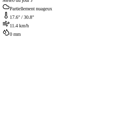
Météo du jour J
Partiellement nuageux
17.6
° /
30.8
°
11.4
km/h
0
mm