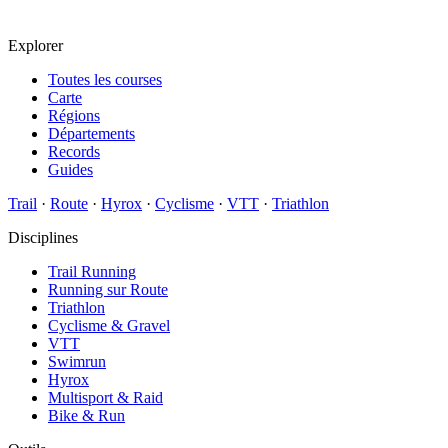
Explorer
Toutes les courses
Carte
Régions
Départements
Records
Guides
Trail
·
Route
·
Hyrox
·
Cyclisme
·
VTT
·
Triathlon
Disciplines
Trail Running
Running sur Route
Triathlon
Cyclisme & Gravel
VTT
Swimrun
Hyrox
Multisport & Raid
Bike & Run