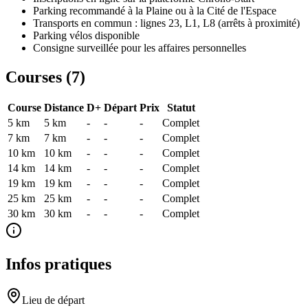
Parking recommandé à la Plaine ou à la Cité de l'Espace
Transports en commun : lignes 23, L1, L8 (arrêts à proximité)
Parking vélos disponible
Consigne surveillée pour les affaires personnelles
Courses (
7
)
Course
Distance
D+
Départ
Prix
Statut
5 km
5
km
-
-
-
Complet
7 km
7
km
-
-
-
Complet
10 km
10
km
-
-
-
Complet
14 km
14
km
-
-
-
Complet
19 km
19
km
-
-
-
Complet
25 km
25
km
-
-
-
Complet
30 km
30
km
-
-
-
Complet
Infos pratiques
Lieu de départ