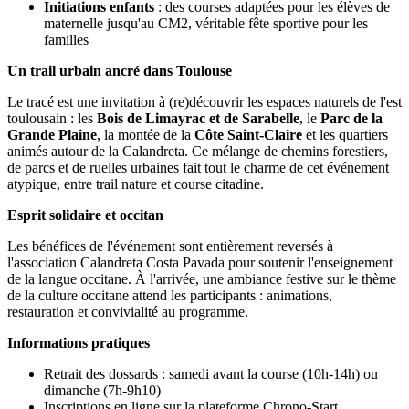
Initiations enfants
: des courses adaptées pour les élèves de
maternelle jusqu'au CM2, véritable fête sportive pour les
familles
Un trail urbain ancré dans Toulouse
Le tracé est une invitation à (re)découvrir les espaces naturels de l'est
toulousain : les
Bois de Limayrac et de Sarabelle
, le
Parc de la
Grande Plaine
, la montée de la
Côte Saint-Claire
et les quartiers
animés autour de la Calandreta. Ce mélange de chemins forestiers,
de parcs et de ruelles urbaines fait tout le charme de cet événement
atypique, entre trail nature et course citadine.
Esprit solidaire et occitan
Les bénéfices de l'événement sont entièrement reversés à
l'association Calandreta Costa Pavada pour soutenir l'enseignement
de la langue occitane. À l'arrivée, une ambiance festive sur le thème
de la culture occitane attend les participants : animations,
restauration et convivialité au programme.
Informations pratiques
Retrait des dossards : samedi avant la course (10h-14h) ou
dimanche (7h-9h10)
Inscriptions en ligne sur la plateforme Chrono-Start