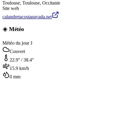
Toulouse
,
Toulouse
,
Occitanie
Site web
calandretacostapavada.net
☀️ Météo
Météo du jour J
Couvert
22.9
° /
38.4
°
15.9
km/h
0
mm