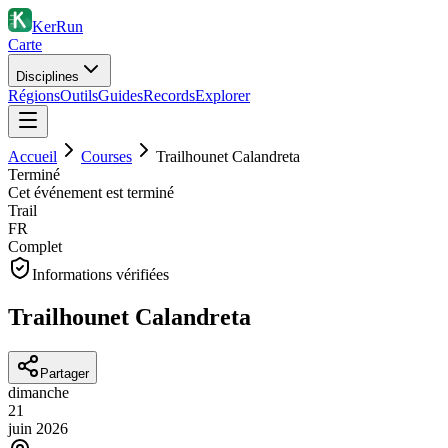
KerRun
Carte
Disciplines
Régions
Outils
Guides
Records
Explorer
Accueil
Courses
Trailhounet Calandreta
Terminé
Cet événement est terminé
Trail
FR
Complet
Informations vérifiées
Trailhounet Calandreta
Partager
dimanche
21
juin
2026