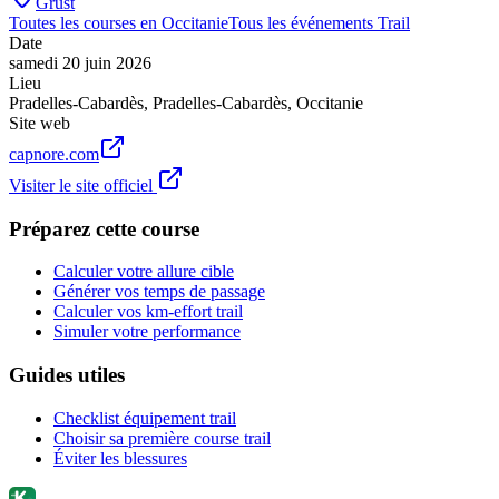
Grust
Toutes les courses en
Occitanie
Tous les événements
Trail
Date
samedi 20 juin 2026
Lieu
Pradelles-Cabardès
,
Pradelles-Cabardès
,
Occitanie
Site web
capnore.com
Visiter le site officiel
Préparez cette course
Calculer votre allure cible
Générer vos temps de passage
Calculer vos km-effort trail
Simuler votre performance
Guides utiles
Checklist équipement trail
Choisir sa première course trail
Éviter les blessures