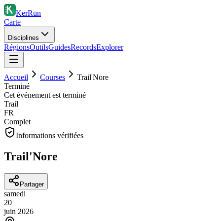
KerRun
Carte
Disciplines
Régions
Outils
Guides
Records
Explorer
Accueil
Courses
Trail'Nore
Terminé
Cet événement est terminé
Trail
FR
Complet
Informations vérifiées
Trail'Nore
Partager
samedi
20
juin
2026