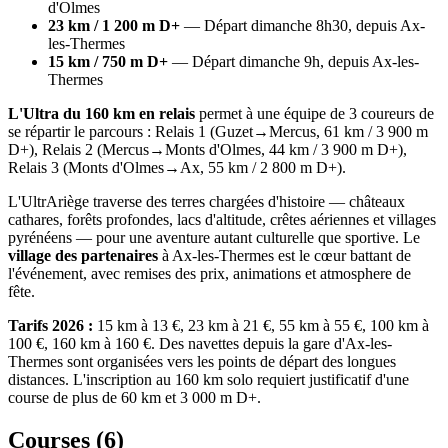
d'Olmes
23 km / 1 200 m D+
— Départ dimanche 8h30, depuis Ax-
les-Thermes
15 km / 750 m D+
— Départ dimanche 9h, depuis Ax-les-
Thermes
L'Ultra du 160 km en relais
permet à une équipe de 3 coureurs de
se répartir le parcours : Relais 1 (Guzet→Mercus, 61 km / 3 900 m
D+), Relais 2 (Mercus→Monts d'Olmes, 44 km / 3 900 m D+),
Relais 3 (Monts d'Olmes→Ax, 55 km / 2 800 m D+).
L'UltrAriège traverse des terres chargées d'histoire — châteaux
cathares, forêts profondes, lacs d'altitude, crêtes aériennes et villages
pyrénéens — pour une aventure autant culturelle que sportive. Le
village des partenaires
à Ax-les-Thermes est le cœur battant de
l'événement, avec remises des prix, animations et atmosphere de
fête.
Tarifs 2026 :
15 km à 13 €, 23 km à 21 €, 55 km à 55 €, 100 km à
100 €, 160 km à 160 €. Des navettes depuis la gare d'Ax-les-
Thermes sont organisées vers les points de départ des longues
distances. L'inscription au 160 km solo requiert justificatif d'une
course de plus de 60 km et 3 000 m D+.
Courses (
6
)