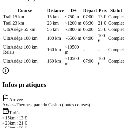
Course
Distance
D+
Départ
Prix
Statut
Trail 15 km
15
km
~750 m
07:00
13 €
Complet
Trail 23 km
23
km
~1200 m
06:30
21 €
Complet
UltrAriège 55 km
55
km
~2800 m
06:00
55 €
Complet
100
UltrAriège 100 km
100
km
~6500 m
04:00
Complet
€
UltrAriège 160 km
~10500
160
km
-
-
Complet
Relais
m
~10500
160
UltrAriège 160 km
160
km
07:00
Complet
m
€
Infos pratiques
Arrivée
Ax-les-Thermes, parc du Casino (toutes courses)
Tarifs
•
15km
:
13 €
•
23km
:
21 €