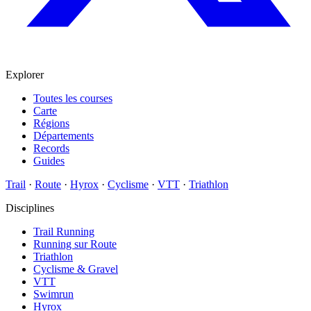
Explorer
Toutes les courses
Carte
Régions
Départements
Records
Guides
Trail
·
Route
·
Hyrox
·
Cyclisme
·
VTT
·
Triathlon
Disciplines
Trail Running
Running sur Route
Triathlon
Cyclisme & Gravel
VTT
Swimrun
Hyrox