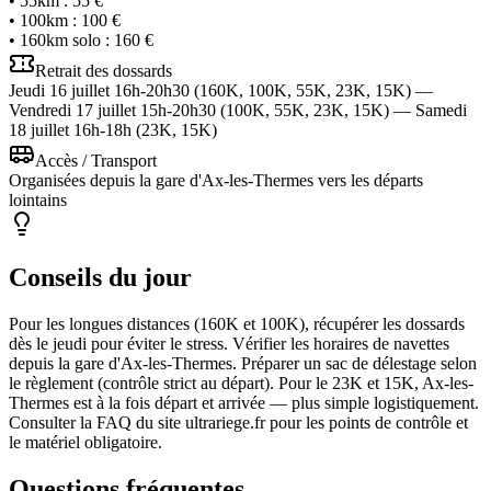
•
55km
:
55 €
•
100km
:
100 €
•
160km solo
:
160 €
Retrait des dossards
Jeudi 16 juillet 16h-20h30 (160K, 100K, 55K, 23K, 15K) —
Vendredi 17 juillet 15h-20h30 (100K, 55K, 23K, 15K) — Samedi
18 juillet 16h-18h (23K, 15K)
Accès / Transport
Organisées depuis la gare d'Ax-les-Thermes vers les départs
lointains
Conseils du jour
Pour les longues distances (160K et 100K), récupérer les dossards
dès le jeudi pour éviter le stress. Vérifier les horaires de navettes
depuis la gare d'Ax-les-Thermes. Préparer un sac de délestage selon
le règlement (contrôle strict au départ). Pour le 23K et 15K, Ax-les-
Thermes est à la fois départ et arrivée — plus simple logistiquement.
Consulter la FAQ du site ultrariege.fr pour les points de contrôle et
le matériel obligatoire.
Questions fréquentes