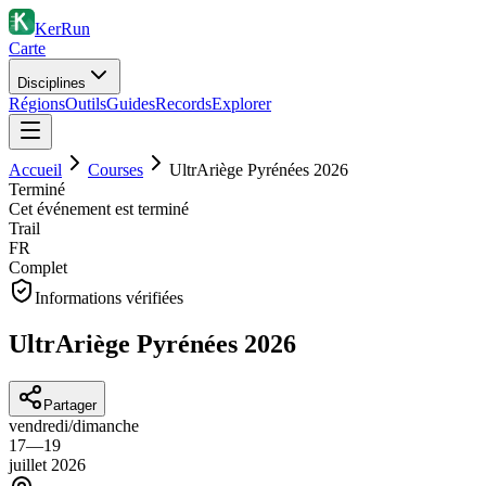
KerRun
Carte
Disciplines
Régions
Outils
Guides
Records
Explorer
Accueil
Courses
UltrAriège Pyrénées 2026
Terminé
Cet événement est terminé
Trail
FR
Complet
Informations vérifiées
UltrAriège Pyrénées 2026
Partager
vendredi
/
dimanche
17
—
19
juillet
2026