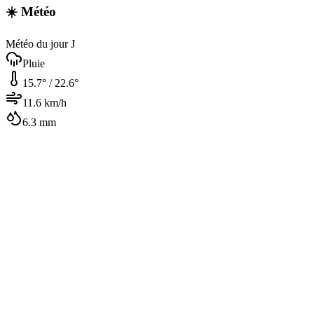
☀️ Météo
Météo du jour J
Pluie
15.7
° /
22.6
°
11.6
km/h
6.3
mm