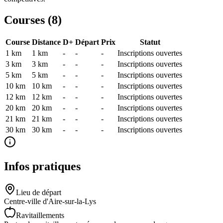
Courses (
8
)
Course
Distance
D+
Départ
Prix
Statut
1 km
1
km
-
-
-
Inscriptions ouvertes
3 km
3
km
-
-
-
Inscriptions ouvertes
5 km
5
km
-
-
-
Inscriptions ouvertes
10 km
10
km
-
-
-
Inscriptions ouvertes
12 km
12
km
-
-
-
Inscriptions ouvertes
20 km
20
km
-
-
-
Inscriptions ouvertes
21 km
21
km
-
-
-
Inscriptions ouvertes
30 km
30
km
-
-
-
Inscriptions ouvertes
Infos pratiques
Lieu de départ
Centre-ville d'Aire-sur-la-Lys
Ravitaillements