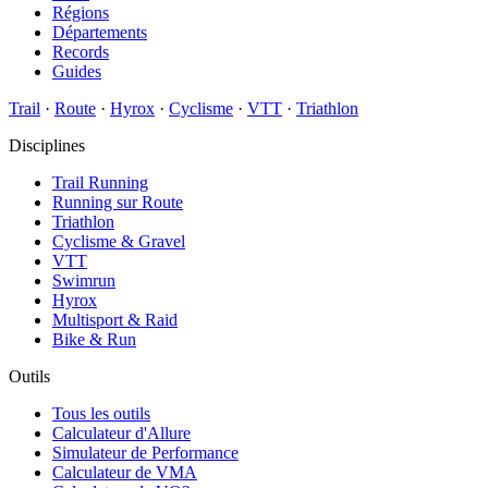
Régions
Départements
Records
Guides
Trail
·
Route
·
Hyrox
·
Cyclisme
·
VTT
·
Triathlon
Disciplines
Trail Running
Running sur Route
Triathlon
Cyclisme & Gravel
VTT
Swimrun
Hyrox
Multisport & Raid
Bike & Run
Outils
Tous les outils
Calculateur d'Allure
Simulateur de Performance
Calculateur de VMA