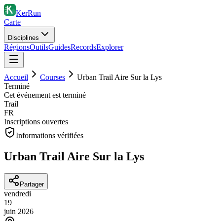
KerRun
Carte
Disciplines
Régions
Outils
Guides
Records
Explorer
Accueil
Courses
Urban Trail Aire Sur la Lys
Terminé
Cet événement est terminé
Trail
FR
Inscriptions ouvertes
Informations vérifiées
Urban Trail Aire Sur la Lys
Partager
vendredi
19
juin
2026