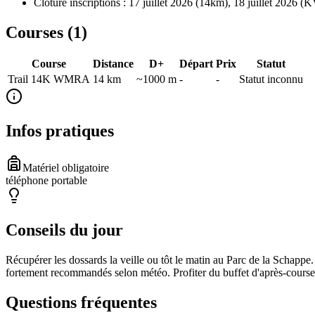
Clôture inscriptions : 17 juillet 2026 (14km), 18 juillet 2026 (
Courses (
1
)
Course
Distance
D+
Départ
Prix
Statut
Trail 14K WMRA
14
km
~1000 m
-
-
Statut inconnu
Infos pratiques
Matériel obligatoire
téléphone portable
Conseils du jour
Récupérer les dossards la veille ou tôt le matin au Parc de la Schappe.
fortement recommandés selon météo. Profiter du buffet d'après-course
Questions fréquentes