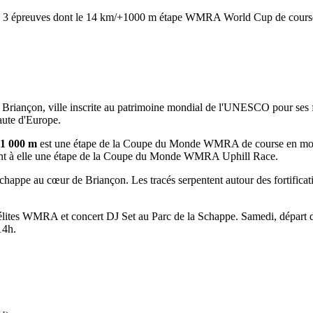
). 3 épreuves dont le 14 km/+1000 m étape WMRA World Cup de cours
 à Briançon, ville inscrite au patrimoine mondial de l'UNESCO pour ses 
haute d'Europe.
+1 000 m
est une étape de la Coupe du Monde WMRA de course en mon
nt à elle une étape de la Coupe du Monde WMRA Uphill Race.
la Schappe au cœur de Briançon. Les tracés serpentent autour des fortifi
s élites WMRA et concert DJ Set au Parc de la Schappe. Samedi, départ
14h.