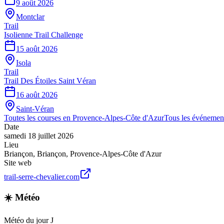
9 août 2026
Montclar
Trail
Isolienne Trail Challenge
15 août 2026
Isola
Trail
Trail Des Étoiles Saint Véran
16 août 2026
Saint-Véran
Toutes les courses en
Provence-Alpes-Côte d'Azur
Tous les événemen
Date
samedi 18 juillet 2026
Lieu
Briançon
,
Briançon
,
Provence-Alpes-Côte d'Azur
Site web
trail-serre-chevalier.com
☀️ Météo
Météo du jour J