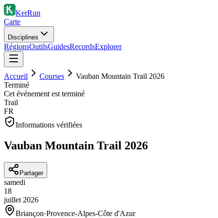
KerRun
Carte
Disciplines
Régions
Outils
Guides
Records
Explorer
Accueil
Courses
Vauban Mountain Trail 2026
Terminé
Cet événement est terminé
Trail
FR
Informations vérifiées
Vauban Mountain Trail 2026
Partager
samedi
18
juillet
2026
Briançon
·
Provence-Alpes-Côte d'Azur