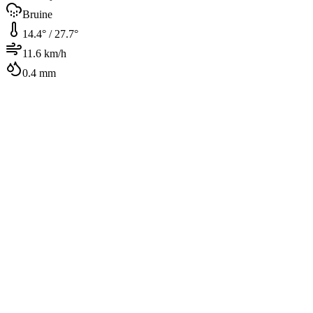
Bruine
14.4
° /
27.7
°
11.6
km/h
0.4
mm