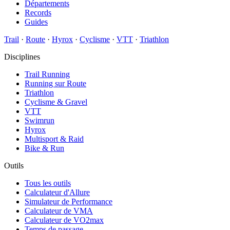
Départements
Records
Guides
Trail
·
Route
·
Hyrox
·
Cyclisme
·
VTT
·
Triathlon
Disciplines
Trail Running
Running sur Route
Triathlon
Cyclisme & Gravel
VTT
Swimrun
Hyrox
Multisport & Raid
Bike & Run
Outils
Tous les outils
Calculateur d'Allure
Simulateur de Performance
Calculateur de VMA
Calculateur de VO2max
Temps de passage