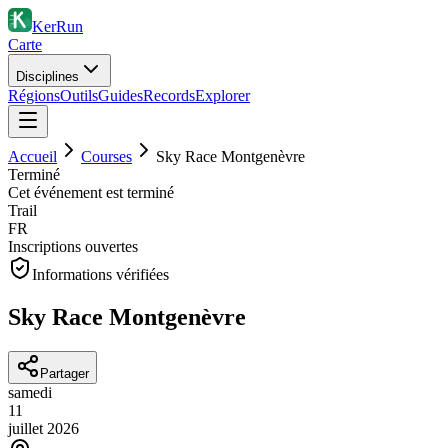
KerRun
Carte
Disciplines
Régions
Outils
Guides
Records
Explorer
Accueil
Courses
Sky Race Montgenèvre
Terminé
Cet événement est terminé
Trail
FR
Inscriptions ouvertes
Informations vérifiées
Sky Race Montgenèvre
Partager
samedi
11
juillet
2026