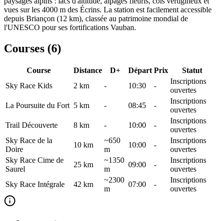
paysages alpins : lacs d'altitude, alpages fleuris, cols vertigineux et
vues sur les 4000 m des Écrins. La station est facilement accessible
depuis Briançon (12 km), classée au patrimoine mondial de
l'UNESCO pour ses fortifications Vauban.
Courses (
6
)
Course
Distance
D+
Départ
Prix
Statut
Inscriptions
Sky Race Kids
2
km
-
10:30
-
ouvertes
Inscriptions
La Poursuite du Fort
5
km
-
08:45
-
ouvertes
Inscriptions
Trail Découverte
8
km
-
10:00
-
ouvertes
Sky Race de la
~650
Inscriptions
10
km
10:00
-
Doire
m
ouvertes
Sky Race Cime de
~1350
Inscriptions
25
km
09:00
-
Saurel
m
ouvertes
~2300
Inscriptions
Sky Race Intégrale
42
km
07:00
-
m
ouvertes