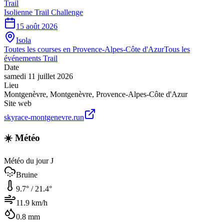
Trail
Isolienne Trail Challenge
15 août 2026
Isola
Toutes les courses en
Provence-Alpes-Côte d'Azur
Tous les
événements
Trail
Date
samedi 11 juillet 2026
Lieu
Montgenèvre
,
Montgenèvre
,
Provence-Alpes-Côte d'Azur
Site web
skyrace-montgenevre.run
☀️ Météo
Météo du jour J
Bruine
9.7
° /
21.4
°
11.9
km/h
0.8
mm