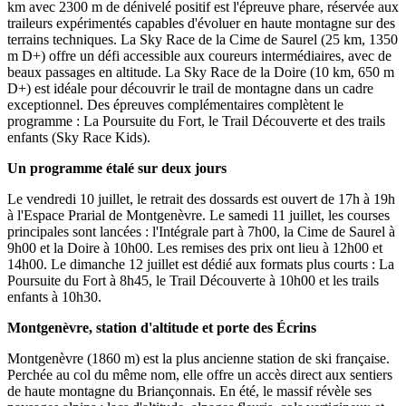
km avec 2300 m de dénivelé positif est l'épreuve phare, réservée aux
traileurs expérimentés capables d'évoluer en haute montagne sur des
terrains techniques. La Sky Race de la Cime de Saurel (25 km, 1350
m D+) offre un défi accessible aux coureurs intermédiaires, avec de
beaux passages en altitude. La Sky Race de la Doire (10 km, 650 m
D+) est idéale pour découvrir le trail de montagne dans un cadre
exceptionnel. Des épreuves complémentaires complètent le
programme : La Poursuite du Fort, le Trail Découverte et des trails
enfants (Sky Race Kids).
Un programme étalé sur deux jours
Le vendredi 10 juillet, le retrait des dossards est ouvert de 17h à 19h
à l'Espace Prarial de Montgenèvre. Le samedi 11 juillet, les courses
principales sont lancées : l'Intégrale part à 7h00, la Cime de Saurel à
9h00 et la Doire à 10h00. Les remises des prix ont lieu à 12h00 et
14h00. Le dimanche 12 juillet est dédié aux formats plus courts : La
Poursuite du Fort à 8h45, le Trail Découverte à 10h00 et les trails
enfants à 10h30.
Montgenèvre, station d'altitude et porte des Écrins
Montgenèvre (1860 m) est la plus ancienne station de ski française.
Perchée au col du même nom, elle offre un accès direct aux sentiers
de haute montagne du Briançonnais. En été, le massif révèle ses