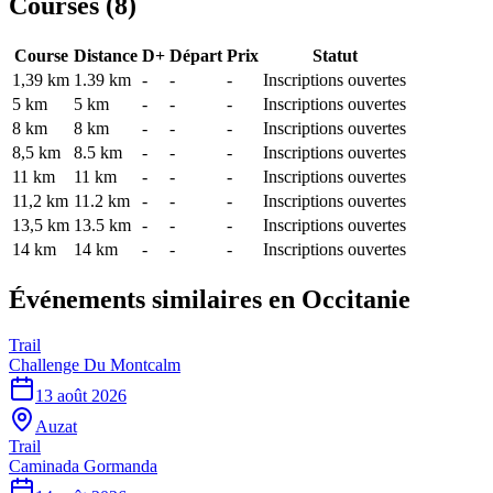
Courses (
8
)
Course
Distance
D+
Départ
Prix
Statut
1,39 km
1.39
km
-
-
-
Inscriptions ouvertes
5 km
5
km
-
-
-
Inscriptions ouvertes
8 km
8
km
-
-
-
Inscriptions ouvertes
8,5 km
8.5
km
-
-
-
Inscriptions ouvertes
11 km
11
km
-
-
-
Inscriptions ouvertes
11,2 km
11.2
km
-
-
-
Inscriptions ouvertes
13,5 km
13.5
km
-
-
-
Inscriptions ouvertes
14 km
14
km
-
-
-
Inscriptions ouvertes
Événements similaires
en Occitanie
Trail
Challenge Du Montcalm
13 août 2026
Auzat
Trail
Caminada Gormanda