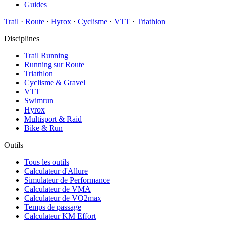
Guides
Trail
·
Route
·
Hyrox
·
Cyclisme
·
VTT
·
Triathlon
Disciplines
Trail Running
Running sur Route
Triathlon
Cyclisme & Gravel
VTT
Swimrun
Hyrox
Multisport & Raid
Bike & Run
Outils
Tous les outils
Calculateur d'Allure
Simulateur de Performance
Calculateur de VMA
Calculateur de VO2max
Temps de passage
Calculateur KM Effort