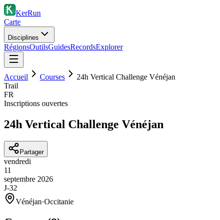
KerRun
Carte
Disciplines
Régions
Outils
Guides
Records
Explorer
Accueil
Courses
24h Vertical Challenge Vénéjan
Trail
FR
Inscriptions ouvertes
24h Vertical Challenge Vénéjan
Partager
vendredi
11
septembre
2026
J-32
Vénéjan
·
Occitanie