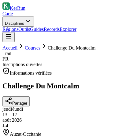
KerRun
Carte
Disciplines
Régions
Outils
Guides
Records
Explorer
Accueil
Courses
Challenge Du Montcalm
Trail
FR
Inscriptions ouvertes
Informations vérifiées
Challenge Du Montcalm
Partager
jeudi
/
lundi
13
—
17
août
2026
J-4
Auzat
·
Occitanie