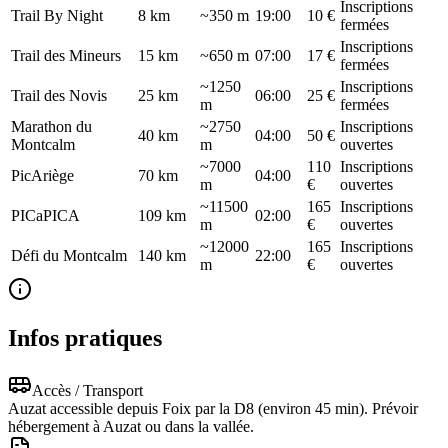
Inscriptions
Trail By Night
8
km
~350 m
19:00
10 €
fermées
Inscriptions
Trail des Mineurs
15
km
~650 m
07:00
17 €
fermées
~1250
Inscriptions
Trail des Novis
25
km
06:00
25 €
m
fermées
Marathon du
~2750
Inscriptions
40
km
04:00
50 €
Montcalm
m
ouvertes
~7000
110
Inscriptions
PicAriège
70
km
04:00
m
€
ouvertes
~11500
165
Inscriptions
PICaPICA
109
km
02:00
m
€
ouvertes
~12000
165
Inscriptions
Défi du Montcalm
140
km
22:00
m
€
ouvertes
Infos pratiques
Accès / Transport
Auzat accessible depuis Foix par la D8 (environ 45 min). Prévoir
hébergement à Auzat ou dans la vallée.