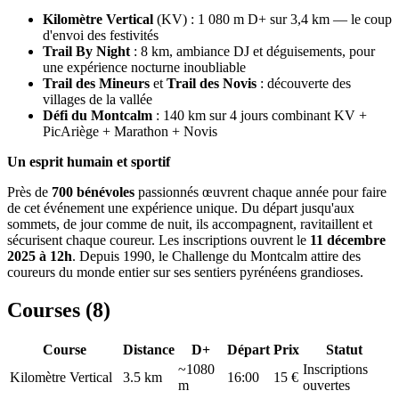
Kilomètre Vertical
(KV) : 1 080 m D+ sur 3,4 km — le coup
d'envoi des festivités
Trail By Night
: 8 km, ambiance DJ et déguisements, pour
une expérience nocturne inoubliable
Trail des Mineurs
et
Trail des Novis
: découverte des
villages de la vallée
Défi du Montcalm
: 140 km sur 4 jours combinant KV +
PicAriège + Marathon + Novis
Un esprit humain et sportif
Près de
700 bénévoles
passionnés œuvrent chaque année pour faire
de cet événement une expérience unique. Du départ jusqu'aux
sommets, de jour comme de nuit, ils accompagnent, ravitaillent et
sécurisent chaque coureur. Les inscriptions ouvrent le
11 décembre
2025 à 12h
. Depuis 1990, le Challenge du Montcalm attire des
coureurs du monde entier sur ses sentiers pyrénéens grandioses.
Courses (
8
)
Course
Distance
D+
Départ
Prix
Statut
~1080
Inscriptions
Kilomètre Vertical
3.5
km
16:00
15 €
m
ouvertes