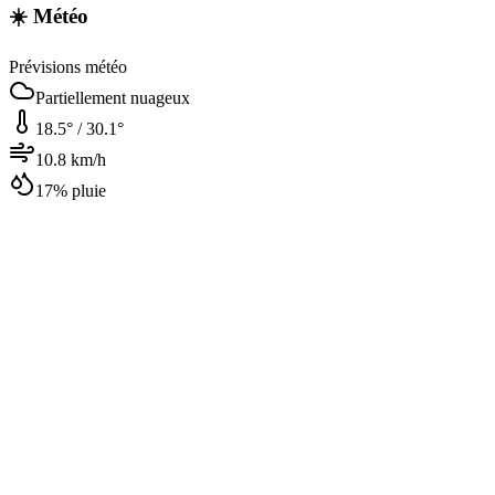
☀️ Météo
Prévisions météo
Partiellement nuageux
18.5
° /
30.1
°
10.8
km/h
17
% pluie