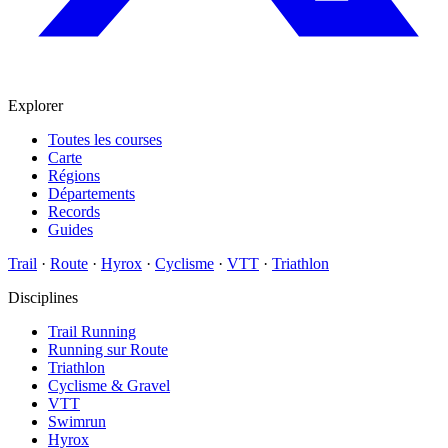
Explorer
Toutes les courses
Carte
Régions
Départements
Records
Guides
Trail
·
Route
·
Hyrox
·
Cyclisme
·
VTT
·
Triathlon
Disciplines
Trail Running
Running sur Route
Triathlon
Cyclisme & Gravel
VTT
Swimrun
Hyrox