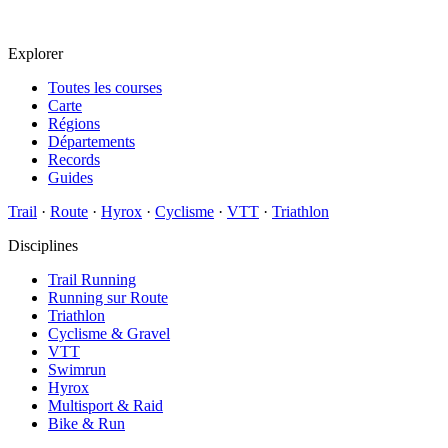
Explorer
Toutes les courses
Carte
Régions
Départements
Records
Guides
Trail
·
Route
·
Hyrox
·
Cyclisme
·
VTT
·
Triathlon
Disciplines
Trail Running
Running sur Route
Triathlon
Cyclisme & Gravel
VTT
Swimrun
Hyrox
Multisport & Raid
Bike & Run