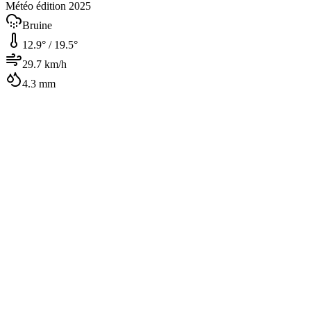
Météo édition 2025
Bruine
12.9
° /
19.5
°
29.7
km/h
4.3
mm