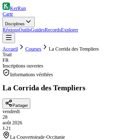
KerRun
Carte
Disciplines
Régions
Outils
Guides
Records
Explorer
Accueil
Courses
La Corrida des Templiers
Trail
FR
Inscriptions ouvertes
Informations vérifiées
La Corrida des Templiers
Partager
vendredi
28
août
2026
J-21
La Couvertoirade
·
Occitanie