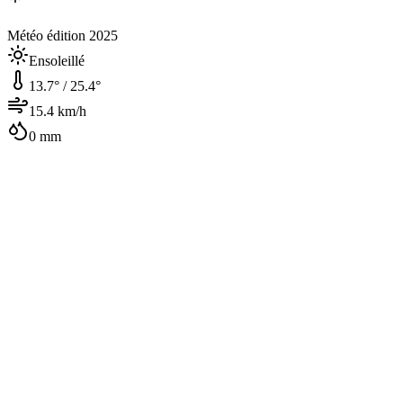
Météo édition 2025
Ensoleillé
13.7
° /
25.4
°
15.4
km/h
0
mm