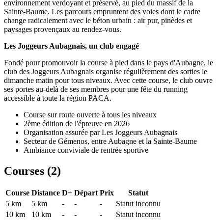
environnement verdoyant et préservé, au pied du massif de la
Sainte-Baume. Les parcours empruntent des voies dont le cadre
change radicalement avec le béton urbain : air pur, pinèdes et
paysages provençaux au rendez-vous.
Les Joggeurs Aubagnais, un club engagé
Fondé pour promouvoir la course à pied dans le pays d'Aubagne, le
club des Joggeurs Aubagnais organise régulièrement des sorties le
dimanche matin pour tous niveaux. Avec cette course, le club ouvre
ses portes au-delà de ses membres pour une fête du running
accessible à toute la région PACA.
Course sur route ouverte à tous les niveaux
2ème édition de l'épreuve en 2026
Organisation assurée par Les Joggeurs Aubagnais
Secteur de Gémenos, entre Aubagne et la Sainte-Baume
Ambiance conviviale de rentrée sportive
Courses (
2
)
Course
Distance
D+
Départ
Prix
Statut
5 km
5
km
-
-
-
Statut inconnu
10 km
10
km
-
-
-
Statut inconnu