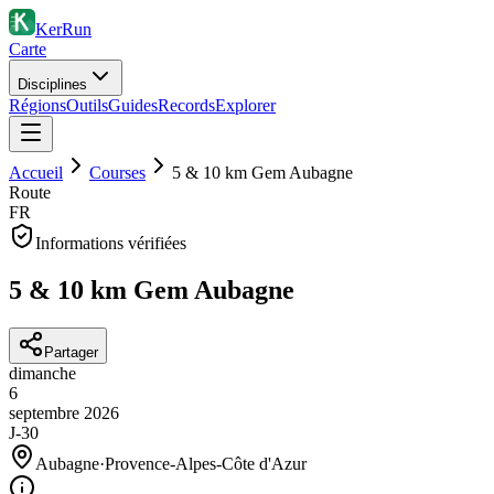
KerRun
Carte
Disciplines
Régions
Outils
Guides
Records
Explorer
Accueil
Courses
5 & 10 km Gem Aubagne
Route
FR
Informations vérifiées
5 & 10 km Gem Aubagne
Partager
dimanche
6
septembre
2026
J-30
Aubagne
·
Provence-Alpes-Côte d'Azur