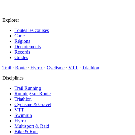
Explorer
Toutes les courses
Carte
Régions
Départements
Records
Guides
Trail
·
Route
·
Hyrox
·
Cyclisme
·
VTT
·
Triathlon
Disciplines
Trail Running
Running sur Route
Triathlon
Cyclisme & Gravel
VTT
Swimrun
Hyrox
Multisport & Raid
Bike & Run