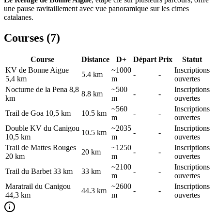
une pause ravitaillement avec vue panoramique sur les cimes
catalanes.
Courses (
7
)
Course
Distance
D+
Départ
Prix
Statut
KV de Bonne Aigue
~1000
Inscriptions
5.4
km
-
-
5,4 km
m
ouvertes
Nocturne de la Pena 8,8
~500
Inscriptions
8.8
km
-
-
km
m
ouvertes
~560
Inscriptions
Trail de Goa 10,5 km
10.5
km
-
-
m
ouvertes
Double KV du Canigou
~2035
Inscriptions
10.5
km
-
-
10,5 km
m
ouvertes
Trail de Mattes Rouges
~1250
Inscriptions
20
km
-
-
20 km
m
ouvertes
~2100
Inscriptions
Trail du Barbet 33 km
33
km
-
-
m
ouvertes
Maratrail du Canigou
~2600
Inscriptions
44.3
km
-
-
44,3 km
m
ouvertes