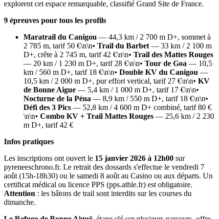
explorent cet espace remarquable, classifié Grand Site de France.
9 épreuves pour tous les profils
Maratrail du Canigou
— 44,3 km / 2 700 m D+, sommet à
2 785 m, tarif 50 €\n\n•
Trail du Barbet
— 33 km / 2 100 m
D+, crête à 2 745 m, tarif 42 €\n\n•
Trail des Mattes Rouges
— 20 km / 1 230 m D+, tarif 28 €\n\n•
Tour de Goa
— 10,5
km / 560 m D+, tarif 18 €\n\n•
Double KV du Canigou
—
10,5 km / 2 000 m D+, pur effort vertical, tarif 27 €\n\n•
KV
de Bonne Aigue
— 5,4 km / 1 000 m D+, tarif 17 €\n\n•
Nocturne de la Péna
— 8,9 km / 550 m D+, tarif 18 €\n\n•
Défi des 3 Pics
— 52,8 km / 4 600 m D+ combiné, tarif 80 €
\n\n•
Combo KV + Trail Mattes Rouges
— 25,6 km / 2 230
m D+, tarif 42 €
Infos pratiques
Les inscriptions ont ouvert le
15 janvier 2026 à 12h00
sur
pyreneeschrono.fr. Le retrait des dossards s'effectue le vendredi 7
août (15h-18h30) ou le samedi 8 août au Casino ou aux départs. Un
certificat médical ou licence PPS (pps.athle.fr) est obligatoire.
Attention
: les bâtons de trail sont interdits sur les courses du
dimanche.
Le Refuge de Bonne Aiguë
, étape clé sur plusieurs parcours, offre