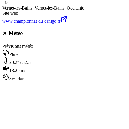
Lieu
Vernet-les-Bains
,
Vernet-les-Bains
,
Occitanie
Site web
www.championnat-du-canigo.fr
☀️ Météo
Prévisions météo
Pluie
20.2
° /
32.3
°
18.2
km/h
3
% pluie