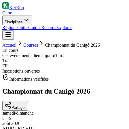
KerRun
Carte
Disciplines
Régions
Outils
Guides
Records
Explorer
Accueil
Courses
Championnat du Canigó 2026
En cours
Cet événement a lieu aujourd'hui !
Trail
FR
Inscriptions ouvertes
Informations vérifiées
Championnat du Canigó 2026
Partager
samedi
/
dimanche
8
—
9
août
2026
AUJOURD'HUI