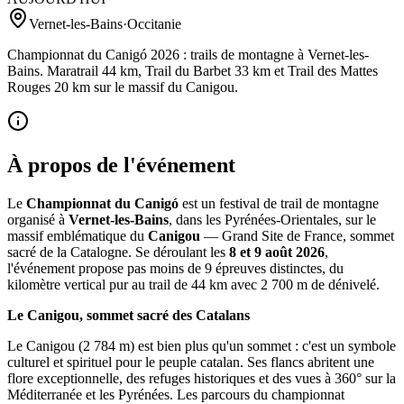
Vernet-les-Bains
·
Occitanie
Championnat du Canigó 2026 : trails de montagne à Vernet-les-
Bains. Maratrail 44 km, Trail du Barbet 33 km et Trail des Mattes
Rouges 20 km sur le massif du Canigou.
À propos de l'événement
Le
Championnat du Canigó
est un festival de trail de montagne
organisé à
Vernet-les-Bains
, dans les Pyrénées-Orientales, sur le
massif emblématique du
Canigou
— Grand Site de France, sommet
sacré de la Catalogne. Se déroulant les
8 et 9 août 2026
,
l'événement propose pas moins de 9 épreuves distinctes, du
kilomètre vertical pur au trail de 44 km avec 2 700 m de dénivelé.
Le Canigou, sommet sacré des Catalans
Le Canigou (2 784 m) est bien plus qu'un sommet : c'est un symbole
culturel et spirituel pour le peuple catalan. Ses flancs abritent une
flore exceptionnelle, des refuges historiques et des vues à 360° sur la
Méditerranée et les Pyrénées. Les parcours du championnat