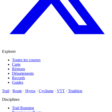
Explorer
Toutes les courses
Carte
Régions
Départements
Records
Guides
Trail
·
Route
·
Hyrox
·
Cyclisme
·
VTT
·
Triathlon
Disciplines
Trail Running