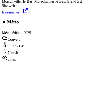
Morschwiller-le-Bas
,
Morschwiller-le-Bas
,
Grand Est
Site web
les-rainettes.fr
☀️ Météo
Météo édition 2025
Couvert
9.5
° /
21.4
°
7
km/h
0
mm