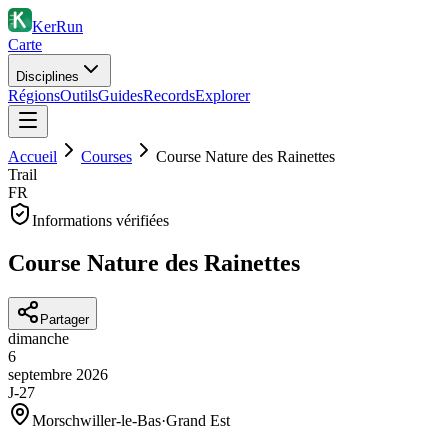
KerRun
Carte
Disciplines
Régions
Outils
Guides
Records
Explorer
Accueil
Courses
Course Nature des Rainettes
Trail
FR
Informations vérifiées
Course Nature des Rainettes
Partager
dimanche
6
septembre
2026
J-27
Morschwiller-le-Bas
·
Grand Est