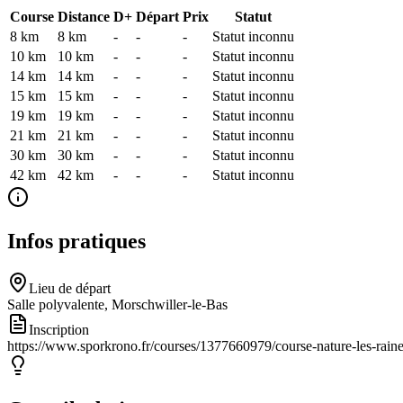
Course
Distance
D+
Départ
Prix
Statut
8 km
8
km
-
-
-
Statut inconnu
10 km
10
km
-
-
-
Statut inconnu
14 km
14
km
-
-
-
Statut inconnu
15 km
15
km
-
-
-
Statut inconnu
19 km
19
km
-
-
-
Statut inconnu
21 km
21
km
-
-
-
Statut inconnu
30 km
30
km
-
-
-
Statut inconnu
42 km
42
km
-
-
-
Statut inconnu
Infos pratiques
Lieu de départ
Salle polyvalente, Morschwiller-le-Bas
Inscription
https://www.sporkrono.fr/courses/1377660979/course-nature-les-raine