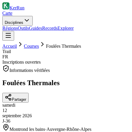
KerRun
Carte
Disciplines
Régions
Outils
Guides
Records
Explorer
Accueil
Courses
Foulées Thermales
Trail
FR
Inscriptions ouvertes
Informations vérifiées
Foulées Thermales
Partager
samedi
12
septembre
2026
J-36
Montrond les bains
·
Auvergne-Rhône-Alpes