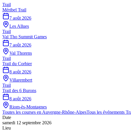
Trail
Méribel Trail
7 août 2026
Les Allues
Trail
Val Tho Summit Games
7 août 2026
Val Thorens
Trail
Trail du Corbier
8 août 2026
Villarembert
Trail
Trail des 6 Burons
8 août 2026
Riom-ès-Montagnes
Toutes les courses en
Auvergne-Rhône-Alpes
Tous les événements
Tra
Date
samedi 12 septembre 2026
Lieu