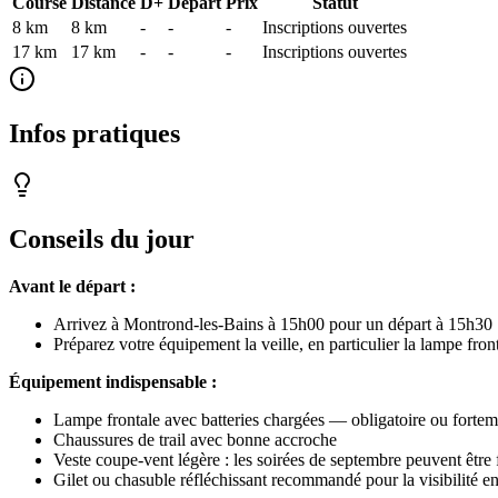
Course
Distance
D+
Départ
Prix
Statut
8 km
8
km
-
-
-
Inscriptions ouvertes
17 km
17
km
-
-
-
Inscriptions ouvertes
Infos pratiques
Conseils du jour
Avant le départ :
Arrivez à Montrond-les-Bains à 15h00 pour un départ à 15h30
Préparez votre équipement la veille, en particulier la lampe fro
Équipement indispensable :
Lampe frontale avec batteries chargées — obligatoire ou fortem
Chaussures de trail avec bonne accroche
Veste coupe-vent légère : les soirées de septembre peuvent être 
Gilet ou chasuble réfléchissant recommandé pour la visibilité e