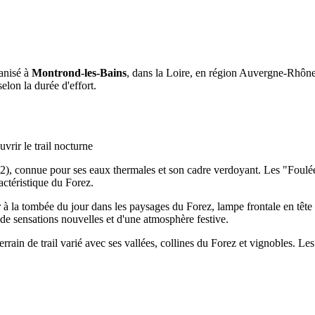
ganisé à
Montrond-les-Bains
, dans la Loire, en région Auvergne-Rhône
lon la durée d'effort.
rir le trail nocturne
2), connue pour ses eaux thermales et son cadre verdoyant. Les "Foulées
actéristique du Forez.
r à la tombée du jour dans les paysages du Forez, lampe frontale en tête 
de sensations nouvelles et d'une atmosphère festive.
ain de trail varié avec ses vallées, collines du Forez et vignobles. Le