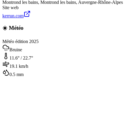
Montrond les bains
,
Montrond les bains
,
Auvergne-Rhône-Alpes
Site web
kerrun.com
☀️ Météo
Météo édition 2025
Bruine
11.6
° /
22.7
°
19.1
km/h
0.5
mm