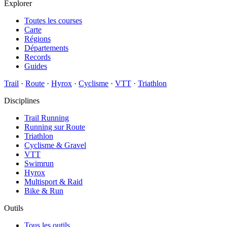
Explorer
Toutes les courses
Carte
Régions
Départements
Records
Guides
Trail
·
Route
·
Hyrox
·
Cyclisme
·
VTT
·
Triathlon
Disciplines
Trail Running
Running sur Route
Triathlon
Cyclisme & Gravel
VTT
Swimrun
Hyrox
Multisport & Raid
Bike & Run
Outils
Tous les outils