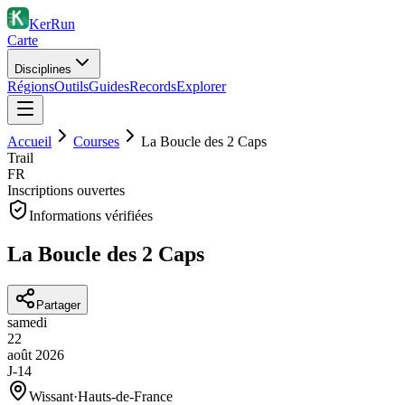
KerRun
Carte
Disciplines
Régions
Outils
Guides
Records
Explorer
Accueil
Courses
La Boucle des 2 Caps
Trail
FR
Inscriptions ouvertes
Informations vérifiées
La Boucle des 2 Caps
Partager
samedi
22
août
2026
J-14
Wissant
·
Hauts-de-France