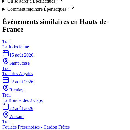
Où se garer à Éperlecques ?
Comment rejoindre Éperlecques ?
Événements similaires
en Hauts-de-
France
Trail
La Judocienne
15 août 2026
Saint-Josse
Trail
Trail des Argales
22 août 2026
Rieulay
Trail
La Boucle des 2 Caps
22 août 2026
Wissant
Trail
Foulées Fressinoises - Cardon Frères