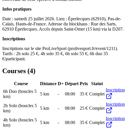
Infos pratiques
Date : samedi 25 juillet 2026. Lieu : Éperlecques (62910), Pas-de-
Calais, Hauts-de-France. Adresse du blockhaus : Rue des Sarts,
62910 Éperlecques. Accès depuis Saint-Omer (15 km) via la D207.
Inscriptions
Inscriptions sur le site ProLiveSport (prolivesport.fr/event/1211).
Tarifs : 2h solo 25 €, 4h solo 35 €, 6h solo 55 €, 6h duo 35
€/participant.
Courses (
4
)
Course
Distance
D+
Départ
Prix
Statut
Inscription
6h Duo (boucles 5
5
km
-
08:00
35 €
Complet
km)
Inscription
2h Solo (boucles 5
5
km
-
08:00
25 €
Complet
km)
Inscription
4h Solo (boucles 5
5
km
-
08:00
35 €
Complet
km)