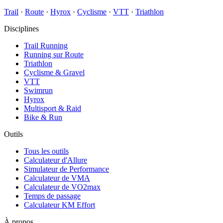
Trail
·
Route
·
Hyrox
·
Cyclisme
·
VTT
·
Triathlon
Disciplines
Trail Running
Running sur Route
Triathlon
Cyclisme & Gravel
VTT
Swimrun
Hyrox
Multisport & Raid
Bike & Run
Outils
Tous les outils
Calculateur d'Allure
Simulateur de Performance
Calculateur de VMA
Calculateur de VO2max
Temps de passage
Calculateur KM Effort
À propos