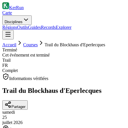
KerRun
Carte
Disciplines
Régions
Outils
Guides
Records
Explorer
Accueil
Courses
Trail du Blockhaus d'Eperlecques
Terminé
Cet événement est terminé
Trail
FR
Complet
Informations vérifiées
Trail du Blockhaus d'Eperlecques
Partager
samedi
25
juillet
2026