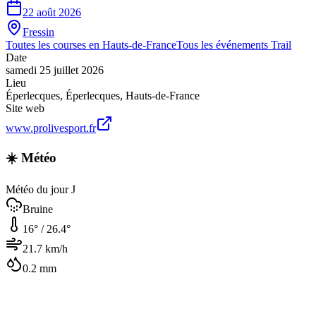
22 août 2026
Fressin
Toutes les courses en
Hauts-de-France
Tous les événements
Trail
Date
samedi 25 juillet 2026
Lieu
Éperlecques
,
Éperlecques
,
Hauts-de-France
Site web
www.prolivesport.fr
☀️ Météo
Météo du jour J
Bruine
16
° /
26.4
°
21.7
km/h
0.2
mm