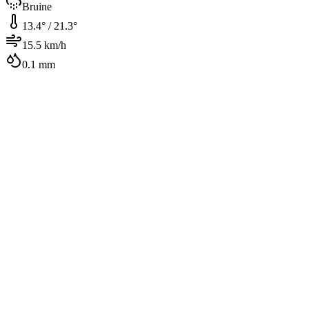
Bruine
13.4
° /
21.3
°
15.5
km/h
0.1
mm