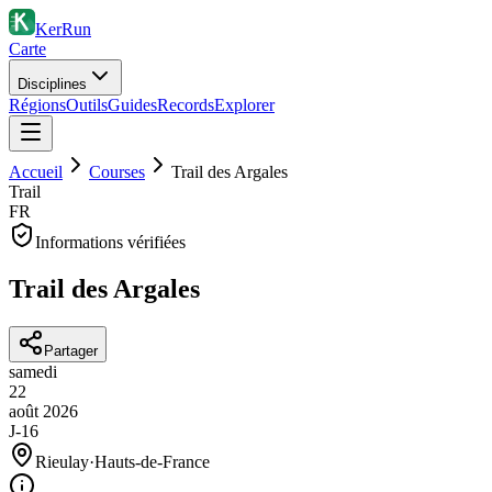
KerRun
Carte
Disciplines
Régions
Outils
Guides
Records
Explorer
Accueil
Courses
Trail des Argales
Trail
FR
Informations vérifiées
Trail des Argales
Partager
samedi
22
août
2026
J-16
Rieulay
·
Hauts-de-France