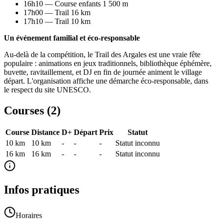
16h10 — Course enfants 1 500 m
17h00 — Trail 16 km
17h10 — Trail 10 km
Un événement familial et éco-responsable
Au-delà de la compétition, le Trail des Argales est une vraie fête
populaire : animations en jeux traditionnels, bibliothèque éphémère,
buvette, ravitaillement, et DJ en fin de journée animent le village
départ. L'organisation affiche une démarche éco-responsable, dans
le respect du site UNESCO.
Courses (
2
)
Course
Distance
D+
Départ
Prix
Statut
10 km
10
km
-
-
-
Statut inconnu
16 km
16
km
-
-
-
Statut inconnu
Infos pratiques
Horaires