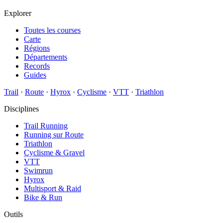
Explorer
Toutes les courses
Carte
Régions
Départements
Records
Guides
Trail
·
Route
·
Hyrox
·
Cyclisme
·
VTT
·
Triathlon
Disciplines
Trail Running
Running sur Route
Triathlon
Cyclisme & Gravel
VTT
Swimrun
Hyrox
Multisport & Raid
Bike & Run
Outils