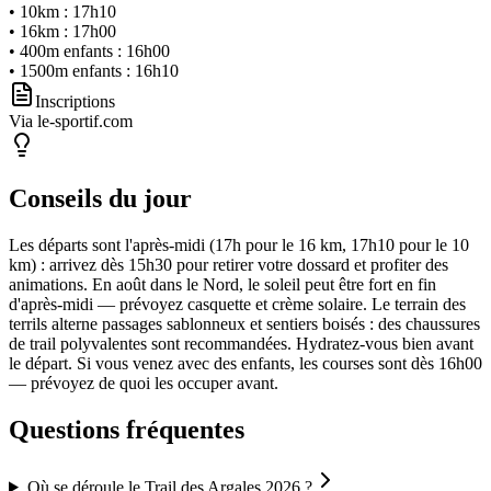
•
10km
:
17h10
•
16km
:
17h00
•
400m enfants
:
16h00
•
1500m enfants
:
16h10
Inscriptions
Via le-sportif.com
Conseils du jour
Les départs sont l'après-midi (17h pour le 16 km, 17h10 pour le 10
km) : arrivez dès 15h30 pour retirer votre dossard et profiter des
animations. En août dans le Nord, le soleil peut être fort en fin
d'après-midi — prévoyez casquette et crème solaire. Le terrain des
terrils alterne passages sablonneux et sentiers boisés : des chaussures
de trail polyvalentes sont recommandées. Hydratez-vous bien avant
le départ. Si vous venez avec des enfants, les courses sont dès 16h00
— prévoyez de quoi les occuper avant.
Questions fréquentes
Où se déroule le Trail des Argales 2026 ?