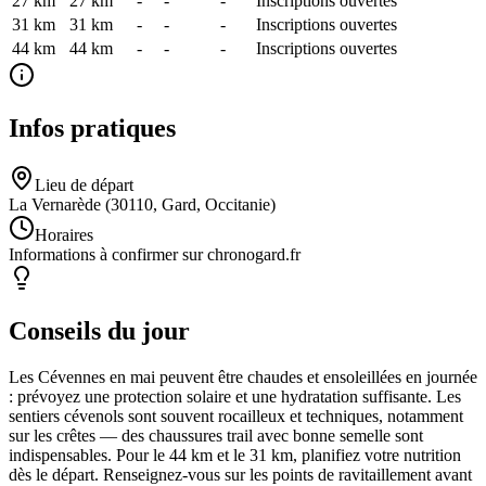
27 km
27
km
-
-
-
Inscriptions ouvertes
31 km
31
km
-
-
-
Inscriptions ouvertes
44 km
44
km
-
-
-
Inscriptions ouvertes
Infos pratiques
Lieu de départ
La Vernarède (30110, Gard, Occitanie)
Horaires
Informations à confirmer sur chronogard.fr
Conseils du jour
Les Cévennes en mai peuvent être chaudes et ensoleillées en journée
: prévoyez une protection solaire et une hydratation suffisante. Les
sentiers cévenols sont souvent rocailleux et techniques, notamment
sur les crêtes — des chaussures trail avec bonne semelle sont
indispensables. Pour le 44 km et le 31 km, planifiez votre nutrition
dès le départ. Renseignez-vous sur les points de ravitaillement avant