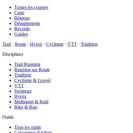
Toutes les courses
Carte
Régions
Départements
Records
Guides
Trail
·
Route
·
Hyrox
·
Cyclisme
·
VTT
·
Triathlon
Disciplines
Trail Running
Running sur Route
Triathlon
Cyclisme & Gravel
VTT
Swimrun
Hyrox
Multisport & Raid
Bike & Run
Outils
Tous les outils
Calculateur d'Allure