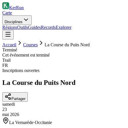
KerRun
Carte
Disciplines
Régions
Outils
Guides
Records
Explorer
Accueil
Courses
La Course du Puits Nord
Terminé
Cet événement est terminé
Trail
FR
Inscriptions ouvertes
La Course du Puits Nord
Partager
samedi
23
mai
2026
La Vernarède
·
Occitanie