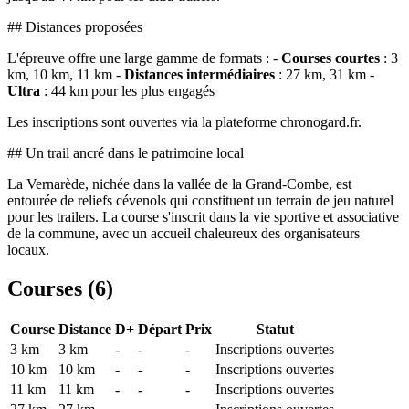
## Distances proposées
L'épreuve offre une large gamme de formats : -
Courses courtes
: 3
km, 10 km, 11 km -
Distances intermédiaires
: 27 km, 31 km -
Ultra
: 44 km pour les plus engagés
Les inscriptions sont ouvertes via la plateforme chronogard.fr.
## Un trail ancré dans le patrimoine local
La Vernarède, nichée dans la vallée de la Grand-Combe, est
entourée de reliefs cévenols qui constituent un terrain de jeu naturel
pour les trailers. La course s'inscrit dans la vie sportive et associative
de la commune, avec un accueil chaleureux des organisateurs
locaux.
Courses (
6
)
Course
Distance
D+
Départ
Prix
Statut
3 km
3
km
-
-
-
Inscriptions ouvertes
10 km
10
km
-
-
-
Inscriptions ouvertes
11 km
11
km
-
-
-
Inscriptions ouvertes