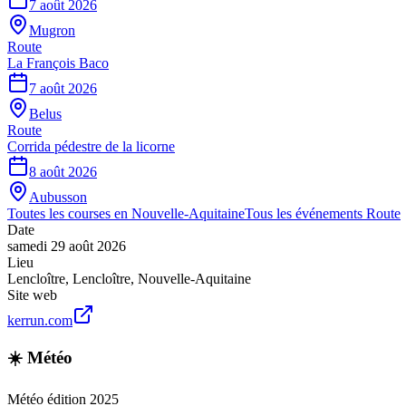
7 août 2026
Mugron
Route
La François Baco
7 août 2026
Belus
Route
Corrida pédestre de la licorne
8 août 2026
Aubusson
Toutes les courses en
Nouvelle-Aquitaine
Tous les événements
Route
Date
samedi 29 août 2026
Lieu
Lencloître
,
Lencloître
,
Nouvelle-Aquitaine
Site web
kerrun.com
☀️ Météo
Météo édition 2025