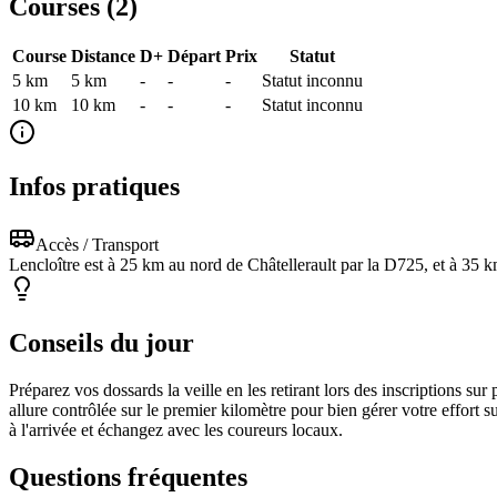
Courses (
2
)
Course
Distance
D+
Départ
Prix
Statut
5 km
5
km
-
-
-
Statut inconnu
10 km
10
km
-
-
-
Statut inconnu
Infos pratiques
Accès / Transport
Lencloître est à 25 km au nord de Châtellerault par la D725, et à 35 km
Conseils du jour
Préparez vos dossards la veille en les retirant lors des inscriptions su
allure contrôlée sur le premier kilomètre pour bien gérer votre effort s
à l'arrivée et échangez avec les coureurs locaux.
Questions fréquentes