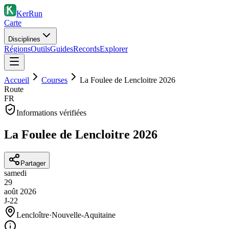
KerRun
Carte
Disciplines
Régions
Outils
Guides
Records
Explorer
Accueil
Courses
La Foulee de Lencloitre 2026
Route
FR
Informations vérifiées
La Foulee de Lencloitre 2026
Partager
samedi
29
août
2026
J-22
Lencloître
·
Nouvelle-Aquitaine