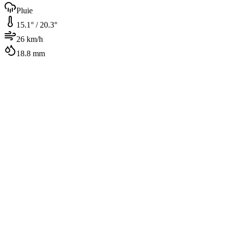
Pluie
15.1
° /
20.3
°
26
km/h
18.8
mm