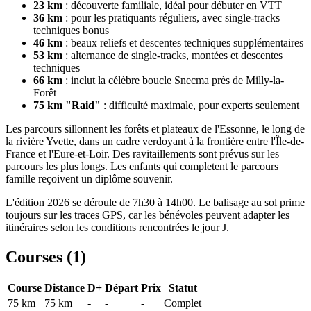
23 km
: découverte familiale, idéal pour débuter en VTT
36 km
: pour les pratiquants réguliers, avec single-tracks
techniques bonus
46 km
: beaux reliefs et descentes techniques supplémentaires
53 km
: alternance de single-tracks, montées et descentes
techniques
66 km
: inclut la célèbre boucle Snecma près de Milly-la-
Forêt
75 km "Raid"
: difficulté maximale, pour experts seulement
Les parcours sillonnent les forêts et plateaux de l'Essonne, le long de
la rivière Yvette, dans un cadre verdoyant à la frontière entre l'Île-de-
France et l'Eure-et-Loir. Des ravitaillements sont prévus sur les
parcours les plus longs. Les enfants qui completent le parcours
famille reçoivent un diplôme souvenir.
L'édition 2026 se déroule de 7h30 à 14h00. Le balisage au sol prime
toujours sur les traces GPS, car les bénévoles peuvent adapter les
itinéraires selon les conditions rencontrées le jour J.
Courses (
1
)
Course
Distance
D+
Départ
Prix
Statut
75 km
75
km
-
-
-
Complet