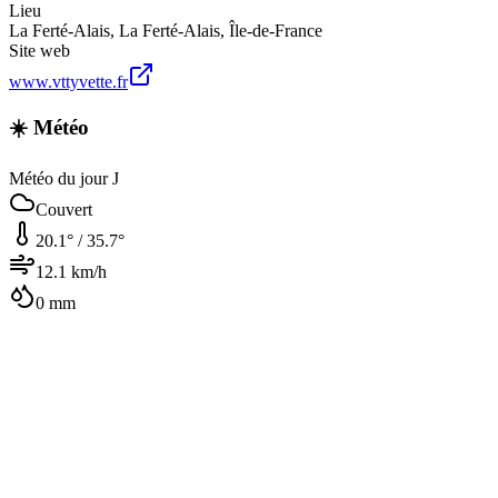
Lieu
La Ferté-Alais
,
La Ferté-Alais
,
Île-de-France
Site web
www.vttyvette.fr
☀️ Météo
Météo du jour J
Couvert
20.1
° /
35.7
°
12.1
km/h
0
mm