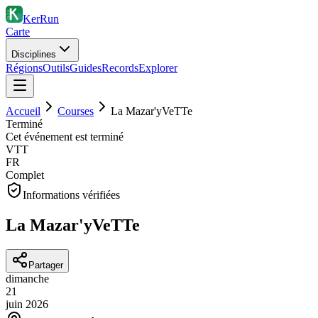
KerRun
Carte
Disciplines
Régions
Outils
Guides
Records
Explorer
Accueil
Courses
La Mazar'yVeTTe
Terminé
Cet événement est terminé
VTT
FR
Complet
Informations vérifiées
La Mazar'yVeTTe
Partager
dimanche
21
juin
2026