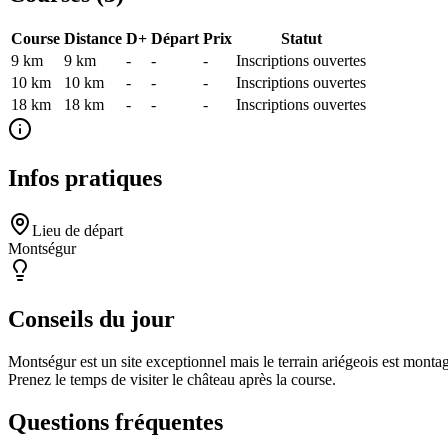
Course
Distance
D+
Départ
Prix
Statut
9 km
9
km
-
-
-
Inscriptions ouvertes
10 km
10
km
-
-
-
Inscriptions ouvertes
18 km
18
km
-
-
-
Inscriptions ouvertes
Infos pratiques
Lieu de départ
Montségur
Conseils du jour
Montségur est un site exceptionnel mais le terrain ariégeois est monta
Prenez le temps de visiter le château après la course.
Questions fréquentes