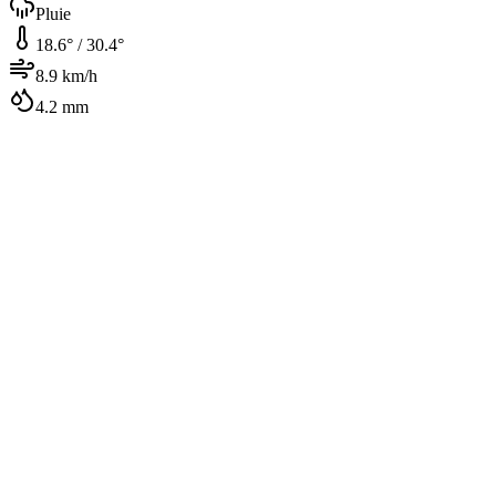
Pluie
18.6
° /
30.4
°
8.9
km/h
4.2
mm