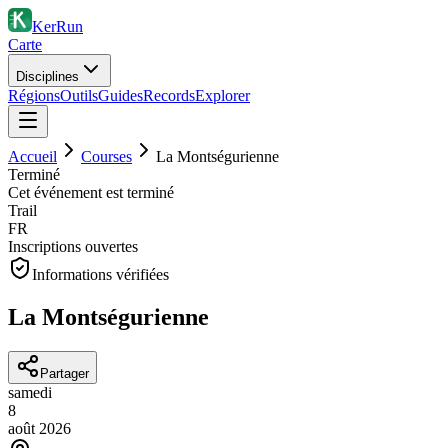
KerRun
Carte
Disciplines
Régions
Outils
Guides
Records
Explorer
Accueil
Courses
La Montségurienne
Terminé
Cet événement est terminé
Trail
FR
Inscriptions ouvertes
Informations vérifiées
La Montségurienne
Partager
samedi
8
août
2026