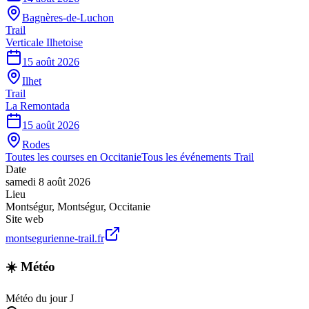
Bagnères-de-Luchon
Trail
Verticale Ilhetoise
15 août 2026
Ilhet
Trail
La Remontada
15 août 2026
Rodes
Toutes les courses en
Occitanie
Tous les événements
Trail
Date
samedi 8 août 2026
Lieu
Montségur
,
Montségur
,
Occitanie
Site web
montsegurienne-trail.fr
☀️ Météo
Météo du jour J