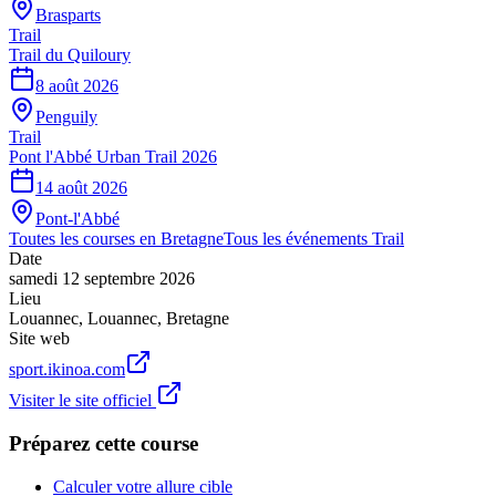
Brasparts
Trail
Trail du Quiloury
8 août 2026
Penguily
Trail
Pont l'Abbé Urban Trail 2026
14 août 2026
Pont-l'Abbé
Toutes les courses en
Bretagne
Tous les événements
Trail
Date
samedi 12 septembre 2026
Lieu
Louannec
,
Louannec
,
Bretagne
Site web
sport.ikinoa.com
Visiter le site officiel
Préparez cette course
Calculer votre allure cible