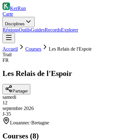
KerRun
Carte
Disciplines
Régions
Outils
Guides
Records
Explorer
Accueil
Courses
Les Relais de l'Espoir
Trail
FR
Les Relais de l'Espoir
Partager
samedi
12
septembre
2026
J-35
Louannec
·
Bretagne
Courses (
8
)