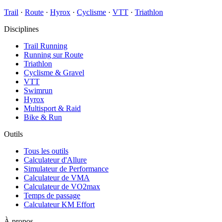
Trail
·
Route
·
Hyrox
·
Cyclisme
·
VTT
·
Triathlon
Disciplines
Trail Running
Running sur Route
Triathlon
Cyclisme & Gravel
VTT
Swimrun
Hyrox
Multisport & Raid
Bike & Run
Outils
Tous les outils
Calculateur d'Allure
Simulateur de Performance
Calculateur de VMA
Calculateur de VO2max
Temps de passage
Calculateur KM Effort
À propos