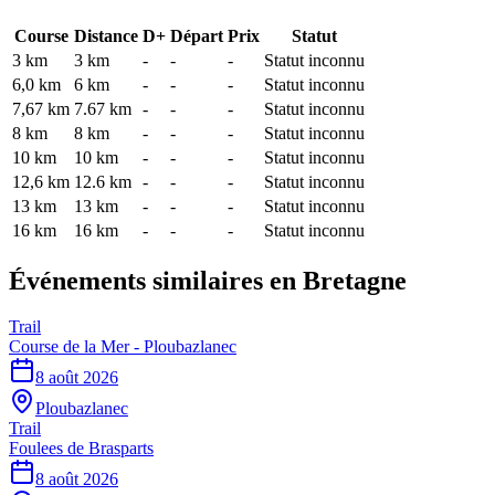
Course
Distance
D+
Départ
Prix
Statut
3 km
3
km
-
-
-
Statut inconnu
6,0 km
6
km
-
-
-
Statut inconnu
7,67 km
7.67
km
-
-
-
Statut inconnu
8 km
8
km
-
-
-
Statut inconnu
10 km
10
km
-
-
-
Statut inconnu
12,6 km
12.6
km
-
-
-
Statut inconnu
13 km
13
km
-
-
-
Statut inconnu
16 km
16
km
-
-
-
Statut inconnu
Événements similaires
en Bretagne
Trail
Course de la Mer - Ploubazlanec
8 août 2026
Ploubazlanec
Trail
Foulees de Brasparts
8 août 2026