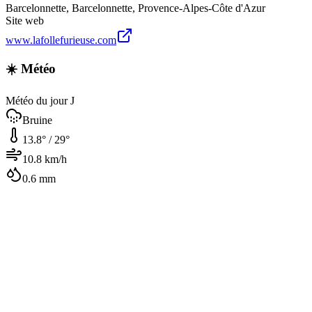
Barcelonnette
,
Barcelonnette
,
Provence-Alpes-Côte d'Azur
Site web
www.lafollefurieuse.com
☀️ Météo
Météo du jour J
Bruine
13.8
° /
29
°
10.8
km/h
0.6
mm