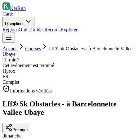
KerRun
Carte
Disciplines
Régions
Outils
Guides
Records
Explorer
Accueil
Courses
Lff® 5k Obstacles - à Barcelonnette Vallee
Ubaye
Terminé
Cet événement est terminé
Hyrox
FR
Complet
Informations vérifiées
Lff® 5k Obstacles - à Barcelonnette
Vallee Ubaye
Partager
dimanche